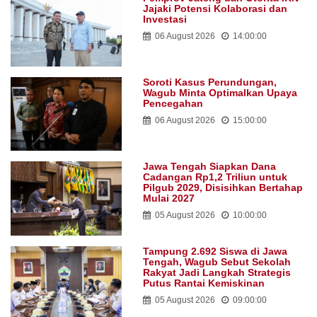
Jajaki Potensi Kolaborasi dan
Investasi
06 August 2026
14:00:00
Soroti Kasus Perundungan,
Wagub Minta Optimalkan Upaya
Pencegahan
06 August 2026
15:00:00
Jawa Tengah Siapkan Dana
Cadangan Rp1,2 Triliun untuk
Pilgub 2029, Disisihkan Bertahap
Mulai 2027
05 August 2026
10:00:00
Tampung 2.692 Siswa di Jawa
Tengah, Wagub Sebut Sekolah
Rakyat Jadi Langkah Strategis
Putus Rantai Kemiskinan
05 August 2026
09:00:00