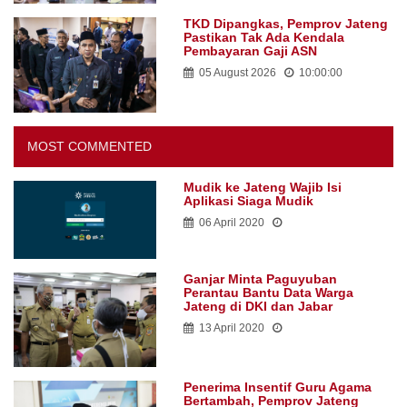
TKD Dipangkas, Pemprov Jateng
Pastikan Tak Ada Kendala
Pembayaran Gaji ASN
05 August 2026
10:00:00
MOST COMMENTED
Mudik ke Jateng Wajib Isi
Aplikasi Siaga Mudik
06 April 2020
Ganjar Minta Paguyuban
Perantau Bantu Data Warga
Jateng di DKI dan Jabar
13 April 2020
Penerima Insentif Guru Agama
Bertambah, Pemprov Jateng