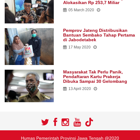
Alokasikan Rp 253,7 Miliar
05 March 2020
Pemprov Jateng Distribusikan
Bantuan Sembako Tahap Pertama
di Jabodetabek
17 May 2020
Masyarakat Tak Perlu Panik,
Pendaftaran Kartu Prakerja
Dibuka Sampai 30 Gelombang
13 April 2020
Humas Pemerintah Provinsi Jawa Tengah @2020