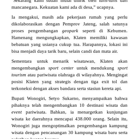
"Sekarang kami sudah mulai dilirik oleh turis-turis dari
mancanegara. Kekuatan kami ada di desa,” ucapnya.
Ia mengakui, masih ada pekerjaan rumah yang perlu
dikolaborasikan dengan Pemprov Jateng, salah satunya
proses pengembangan
geopark
seperti di Kebumen.
Hamenang mengungkapkan, Klaten memiliki kawasan
bebatuan yang usianya cukup tua. Harapannya, lokasi ini
bisa menjadi daya tarik baru, selain candi dan mata air.
Sementara untuk menarik wisatawan, Klaten akan
mengembangkan
sport center
untuk mendukung
sport
tourism
atau pariwisata olahraga di wilayahnya. Mengingat
posisi Klaten yang strategis dengan tiga exit tol dan
terkoneksi dengan akses bandara serta stasiun kereta api.
Bupati Wonogiri, Setyo Sukarno, menyampaikan bahwa
pihaknya telah mengembangkan 10 destinasi wisata dan
event
pariwisata. Bahkan, ia menargetkan kunjungan
wisata ke daerahnya mencapai 438.000 orang. Selain itu,
Wonogiri juga mengoptimalkan pengembangan kampung
wisata dengan pencanangan 30 kampung wisata baru serta