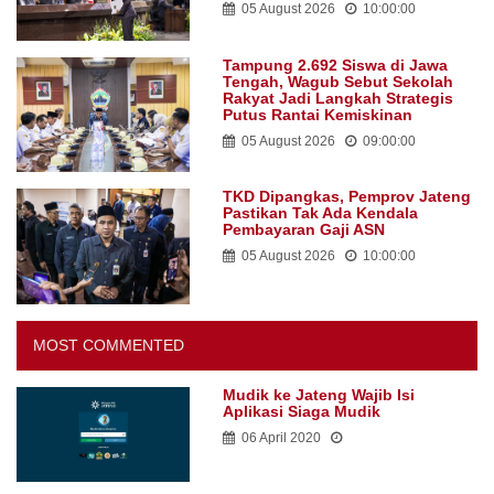
05 August 2026
10:00:00
Tampung 2.692 Siswa di Jawa
Tengah, Wagub Sebut Sekolah
Rakyat Jadi Langkah Strategis
Putus Rantai Kemiskinan
05 August 2026
09:00:00
TKD Dipangkas, Pemprov Jateng
Pastikan Tak Ada Kendala
Pembayaran Gaji ASN
05 August 2026
10:00:00
MOST COMMENTED
Mudik ke Jateng Wajib Isi
Aplikasi Siaga Mudik
06 April 2020