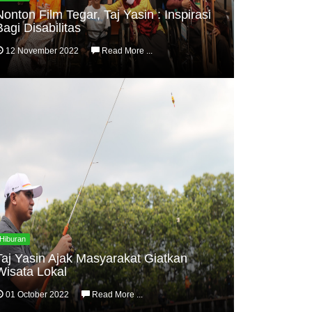
Nonton Film Tegar, Taj Yasin : Inspirasi
Bagi Disabilitas
12 November 2022
Read More ...
Hiburan
Taj Yasin Ajak Masyarakat Giatkan
Wisata Lokal
01 October 2022
Read More ...