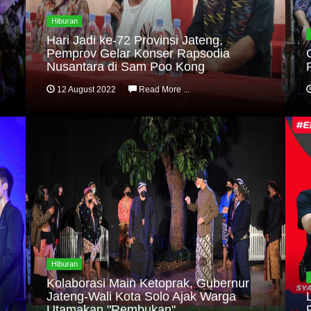
Hiburan
Hari Jadi ke-72 Provinsi Jateng,
Pemprov Gelar Konser Rapsodia
Nusantara di Sam Poo Kong
12 August 2022
Read More ...
Hiburan
Kolaborasi Main Ketoprak, Gubernur
Jateng-Wali Kota Solo Ajak Warga
Utamakan "Rembukan"