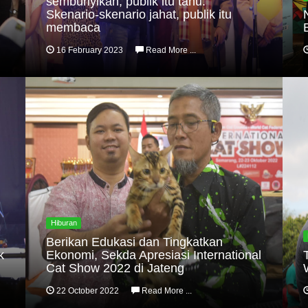
sembunyikan, publik itu tahu.
Skenario-skenario jahat, publik itu
membaca
16 February 2023
Read More ...
Hiburan
Berikan Edukasi dan Tingkatkan
k
Ekonomi, Sekda Apresiasi International
Cat Show 2022 di Jateng
22 October 2022
Read More ...