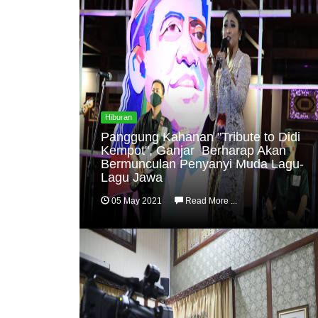
Hiburan
Panggung Kahanan "Tribute to Didi
Kempot", Ganjar Berharap Akan
Bermunculan Penyanyi Muda Lagu-
Lagu Jawa
05 May 2021
Read More ...