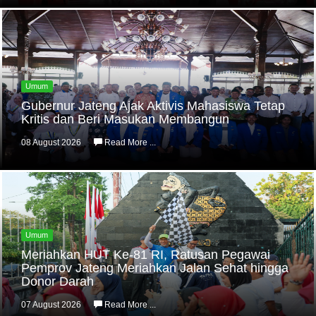
Umum
Gubernur Jateng Ajak Aktivis Mahasiswa Tetap
Kritis dan Beri Masukan Membangun
08 August 2026
Read More ...
Umum
Meriahkan HUT Ke-81 RI, Ratusan Pegawai
Pemprov Jateng Meriahkan Jalan Sehat hingga
Donor Darah
07 August 2026
Read More ...