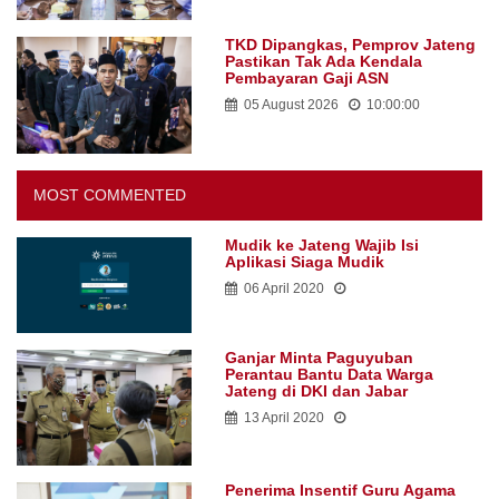
TKD Dipangkas, Pemprov Jateng
Pastikan Tak Ada Kendala
Pembayaran Gaji ASN
05 August 2026
10:00:00
MOST COMMENTED
Mudik ke Jateng Wajib Isi
Aplikasi Siaga Mudik
06 April 2020
Ganjar Minta Paguyuban
Perantau Bantu Data Warga
Jateng di DKI dan Jabar
13 April 2020
Penerima Insentif Guru Agama