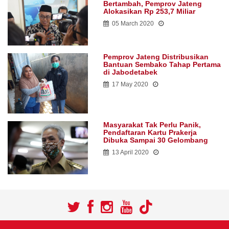
Bertambah, Pemprov Jateng
Alokasikan Rp 253,7 Miliar
05 March 2020
Pemprov Jateng Distribusikan
Bantuan Sembako Tahap Pertama
di Jabodetabek
17 May 2020
Masyarakat Tak Perlu Panik,
Pendaftaran Kartu Prakerja
Dibuka Sampai 30 Gelombang
13 April 2020