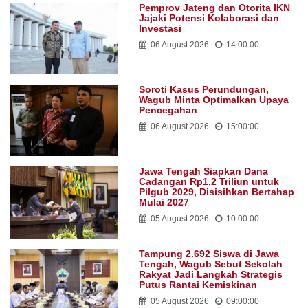
Pemprov Jateng dan Otorita IKN
Jajaki Potensi Kolaborasi dan
Investasi
06 August 2026
14:00:00
Soroti Kasus Perundungan,
Wagub Minta Optimalkan Upaya
Pencegahan
06 August 2026
15:00:00
Jawa Tengah Siapkan Dana
Cadangan Rp1,2 Triliun untuk
Pilgub 2029, Disisihkan Bertahap
Mulai 2027
05 August 2026
10:00:00
Tampung 2.692 Siswa di Jawa
Tengah, Wagub Sebut Sekolah
Rakyat Jadi Langkah Strategis
Putus Rantai Kemiskinan
05 August 2026
09:00:00