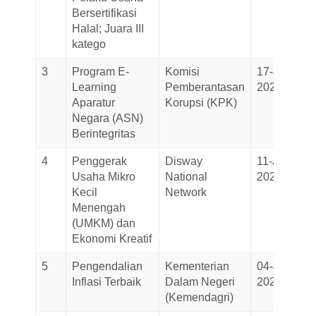
Bersertifikasi
Halal; Juara III
katego
3
Program E-
Komisi
17-June-
Learning
Pemberantasan
2026
Aparatur
Korupsi (KPK)
Negara (ASN)
Berintegritas
4
Penggerak
Disway
11-June-
Usaha Mikro
National
2026
Kecil
Network
Menengah
(UMKM) dan
Ekonomi Kreatif
5
Pengendalian
Kementerian
04-June-
Inflasi Terbaik
Dalam Negeri
2026
(Kemendagri)