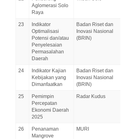
Aglomerasi Solo
Novem
Raya
2025
23
Indikator
Badan Riset dan
27-
Optimalisasi
Inovasi Nasional
Octob
Potensi dan/atau
(BRIN)
2025
Penyelesaian
Permasalahan
Daerah
24
Indikator Kajian
Badan Riset dan
27-
Kebijakan yang
Inovasi Nasional
Octob
Dimanfaatkan
(BRIN)
2025
25
Pemimpin
Radar Kudus
17-
Percepatan
Octob
Ekonomi Daerah
2025
2025
26
Penanaman
MURI
02-
Mangrove
Octob