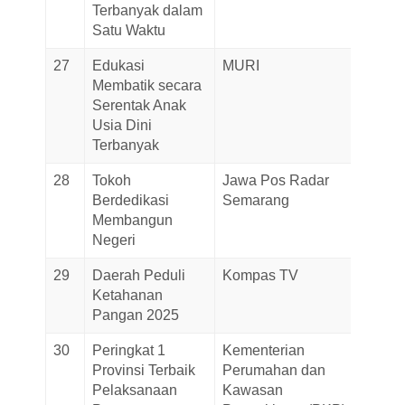
Terbanyak dalam
2025
Satu Waktu
27
Edukasi
MURI
02-
Membatik secara
Octob
Serentak Anak
2025
Usia Dini
Terbanyak
28
Tokoh
Jawa Pos Radar
19-
Berdedikasi
Semarang
Septe
Membangun
2025
Negeri
29
Daerah Peduli
Kompas TV
11-
Ketahanan
Septe
Pangan 2025
2025
30
Peringkat 1
Kementerian
25-Au
Provinsi Terbaik
Perumahan dan
2025
Pelaksanaan
Kawasan