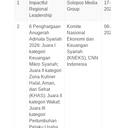
1
Impactful
Solopos Media
17-July-
Regional
Group
2026
Leadership
2
6 Penghargaan
Komite
06-July-
Anugerah
Nasional
2026
Adinata Syariah
Ekonomi dan
2026: Juara I
Keuangan
kategori
Syariah
Keuangan
(KNEKS), CNN
Mikro Syariah;
Indonesia
Juara II kategori
Zona Kuliner
Halal, Aman,
dan Sehat
(KHAS); Juara II
kategori Wakaf;
Juara III
kategori
Pertumbuhan
Pelaku Usaha