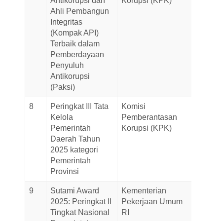
Antikorupsi dan
Korupsi (KPK)
2025
Ahli Pembangun
Integritas
(Kompak API)
Terbaik dalam
Pemberdayaan
Penyuluh
Antikorupsi
(Paksi)
8
Peringkat III Tata
Komisi
09-
Kelola
Pemberantasan
Decem
Pemerintah
Korupsi (KPK)
2025
Daerah Tahun
2025 kategori
Pemerintah
Provinsi
9
Sutami Award
Kementerian
01-
2025: Peringkat II
Pekerjaan Umum
Decem
Tingkat Nasional
RI
2025