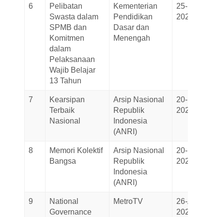
6
Pelibatan
Kementerian
25-May-
Swasta dalam
Pendidikan
2026
SPMB dan
Dasar dan
Komitmen
Menengah
dalam
Pelaksanaan
Wajib Belajar
13 Tahun
7
Kearsipan
Arsip Nasional
20-May-
Terbaik
Republik
2026
Nasional
Indonesia
(ANRI)
8
Memori Kolektif
Arsip Nasional
20-May-
Bangsa
Republik
2026
Indonesia
(ANRI)
9
National
MetroTV
26-April-
Governance
2026