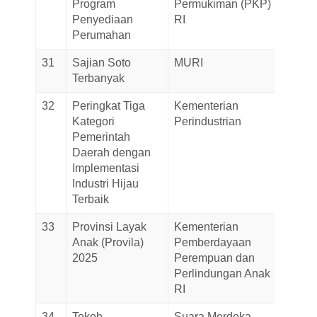
Program
Permukiman (PKP)
Penyediaan
RI
Perumahan
31
Sajian Soto
MURI
24-Au
Terbanyak
2025
32
Peringkat Tiga
Kementerian
20-Au
Kategori
Perindustrian
2025
Pemerintah
Daerah dengan
Implementasi
Industri Hijau
Terbaik
33
Provinsi Layak
Kementerian
08-Au
Anak (Provila)
Pemberdayaan
2025
2025
Perempuan dan
Perlindungan Anak
RI
34
Tokoh
Suara Merdeka
25-Jul