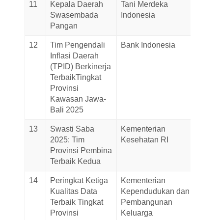
11
Kepala Daerah
Tani Merdeka
30-
Swasembada
Indonesia
Novem
Pangan
2025
12
Tim Pengendali
Bank Indonesia
28-
Inflasi Daerah
Novem
(TPID) Berkinerja
2025
TerbaikTingkat
Provinsi
Kawasan Jawa-
Bali 2025
13
Swasti Saba
Kementerian
28-
2025: Tim
Kesehatan RI
Novem
Provinsi Pembina
2025
Terbaik Kedua
14
Peringkat Ketiga
Kementerian
26-
Kualitas Data
Kependudukan dan
Novem
Terbaik Tingkat
Pembangunan
2025
Provinsi
Keluarga