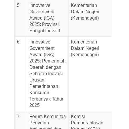
5
Innovative
Kementerian
10-
Government
Dalam Negeri
Decem
Award (IGA)
(Kemendagri)
2025
2025: Provinsi
Sangat Inovatif
6
Innovative
Kementerian
10-
Government
Dalam Negeri
Decem
Award (IGA)
(Kemendagri)
2025
2025: Pemerintah
Daerah dengan
Sebaran Inovasi
Urusan
Pemerintahan
Konkuren
Terbanyak Tahun
2025
7
Forum Komunitas
Komisi
09-
Penyuluh
Pemberantasan
Decem