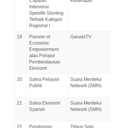
Capaian
Kesehatan
Novem
Intervensi
2025
Spesifik Stunting
Terbaik Kategori
Regional I
19
Pioneer of
GarudaTV
10-
Economic
Novem
Empowerment
2025
atau Pelopor
Pemberdayaan
Ekonomi
20
Satria Pelayan
Suara Merdeka
07-
Publik
Network (SMN)
Novem
2025
21
Satria Ekonomi
Suara Merdeka
07-
Syariah
Network (SMN)
Novem
2025
22
Pendorong
Tribun Solo
05-