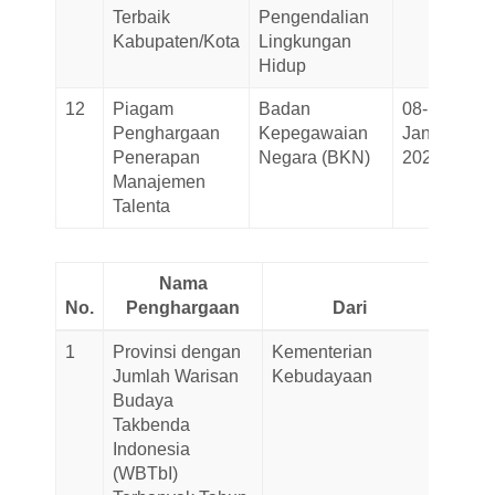
Terbaik
Pengendalian
Kabupaten/Kota
Lingkungan
Hidup
12
Piagam
Badan
08-
Penghargaan
Kepegawaian
January-
Penerapan
Negara (BKN)
2026
Manajemen
Talenta
Nama
No.
Penghargaan
Dari
Tan
1
Provinsi dengan
Kementerian
15-
Jumlah Warisan
Kebudayaan
Decem
Budaya
2025
Takbenda
Indonesia
(WBTbI)