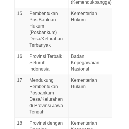
(Kemendukbangga)
15
Pembentukan
Kementerian
19-
Pos Bantuan
Hukum
Novem
Hukum
2025
(Posbankum)
Desa/Kelurahan
Terbanyak
16
Provinsi Terbaik I
Badan
19-
Seluruh
Kepegawaian
Novem
Indonesia
Nasional
2025
17
Mendukung
Kementerian
19-
Pembentukan
Hukum
Novem
Posbankum
2025
Desa/Kelurahan
di Provinsi Jawa
Tengah
18
Provinsi dengan
Kementerian
12-