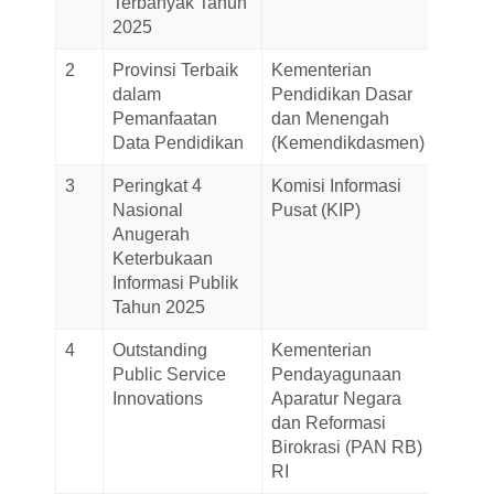
Terbanyak Tahun
2025
2
Provinsi Terbaik
Kementerian
15-
dalam
Pendidikan Dasar
Decem
Pemanfaatan
dan Menengah
2025
Data Pendidikan
(Kemendikdasmen)
3
Peringkat 4
Komisi Informasi
15-
Nasional
Pusat (KIP)
Decem
Anugerah
2025
Keterbukaan
Informasi Publik
Tahun 2025
4
Outstanding
Kementerian
15-
Public Service
Pendayagunaan
Decem
Innovations
Aparatur Negara
2025
dan Reformasi
Birokrasi (PAN RB)
RI