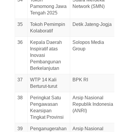
Pamomong Jawa
Network (SMN)
2025
Tengah 2025
35
Tokoh Pemimpin
Detik Jateng-Jogja
23-Jul
Kolaboratif
2025
36
Kepala Daerah
Solopos Media
18-Jul
Inspiratif atas
Group
2025
Inovasi
Pembangunan
Berkelanjutan
37
WTP 14 Kali
BPK RI
23-Ma
Berturut-turut
2025
38
Peringkat Satu
Arsip Nasional
22-Ma
Pengawasan
Republik Indonesia
2025
Kearsipan
(ANRI)
Tingkat Provinsi
39
Penganugerahan
Arsip Nasional
22-Ma