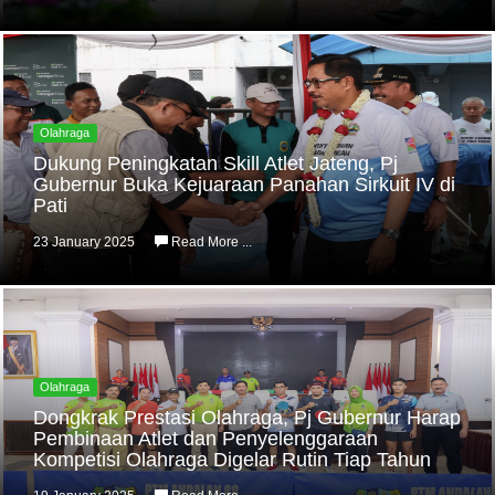
Olahraga
Dukung Peningkatan Skill Atlet Jateng, Pj
Gubernur Buka Kejuaraan Panahan Sirkuit IV di
Pati
23 January 2025
Read More ...
Olahraga
Dongkrak Prestasi Olahraga, Pj Gubernur Harap
Pembinaan Atlet dan Penyelenggaraan
Kompetisi Olahraga Digelar Rutin Tiap Tahun