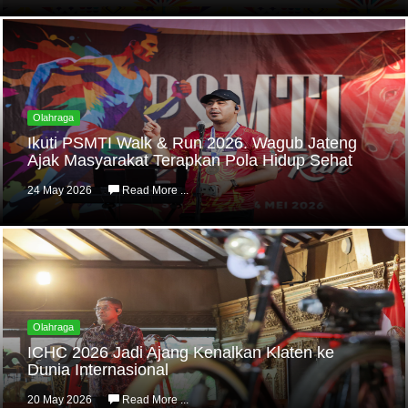
Olahraga
Ikuti PSMTI Walk & Run 2026. Wagub Jateng
Ajak Masyarakat Terapkan Pola Hidup Sehat
24 May 2026
Read More ...
Olahraga
ICHC 2026 Jadi Ajang Kenalkan Klaten ke
Dunia Internasional
20 May 2026
Read More ...