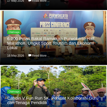
17 May 2026
Read More ...
Olahraga
6.000 Pelari Bakal Ramaikan Purwokerto Half
Marathon, Ungkit Sport Tourism dan Ekonomi
Lokal
16 May 2026
Read More ...
Olahraga
Cabdin V Fun Run 5K, Perkuat Kolaborasi Guru
dan Tenaga Pendidik