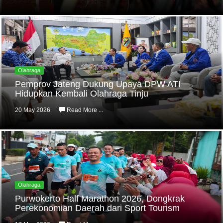
Olahraga
Pemprov Jateng Dukung Upaya DPW ATI
Hidupkan Kembali Olahraga Tinju
20 May 2026
Read More ...
Olahraga
Purwokerto Half Marathon 2026, Dongkrak
Perekonomian Daerah dari Sport Tourism