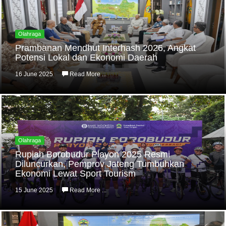
Olahraga
Prambanan Mendhut Interhash 2026, Angkat
Potensi Lokal dan Ekonomi Daerah
16 June 2025
Read More ...
Olahraga
Rupiah Borobudur Playon 2025 Resmi
Diluncurkan, Pemprov Jateng Tumbuhkan
Ekonomi Lewat Sport Tourism
15 June 2025
Read More ...