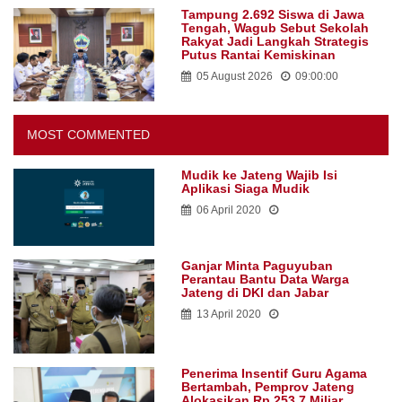
Tampung 2.692 Siswa di Jawa
Tengah, Wagub Sebut Sekolah
Rakyat Jadi Langkah Strategis
Putus Rantai Kemiskinan
05 August 2026
09:00:00
MOST COMMENTED
Mudik ke Jateng Wajib Isi
Aplikasi Siaga Mudik
06 April 2020
Ganjar Minta Paguyuban
Perantau Bantu Data Warga
Jateng di DKI dan Jabar
13 April 2020
Penerima Insentif Guru Agama
Bertambah, Pemprov Jateng
Alokasikan Rp 253,7 Miliar