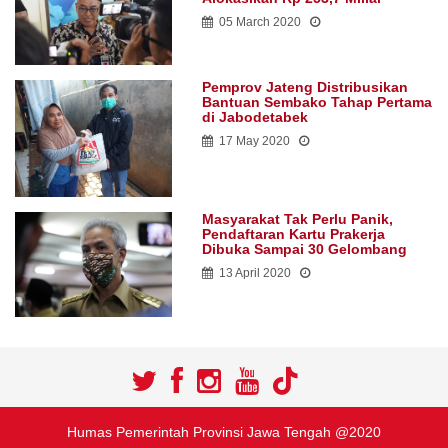
05 March 2020
Pemprov Jateng Distribusikan
Bantuan Sembako Tahap Pertama
di Jabodetabek
17 May 2020
Masyarakat Tak Perlu Panik,
Pendaftaran Kartu Prakerja
Dibuka Sampai 30 Gelombang
13 April 2020
Humas Pemerintah Provinsi Jawa Tengah @2020