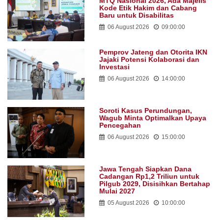
MTQ Nasional 2026, Ada Majelis
Kode Etik Hakim dan Cabang
Baru untuk Disabilitas
06 August 2026
09:00:00
Pemprov Jateng dan Otorita IKN
Jajaki Potensi Kolaborasi dan
Investasi
06 August 2026
14:00:00
Soroti Kasus Perundungan,
Wagub Minta Optimalkan Upaya
Pencegahan
06 August 2026
15:00:00
Jawa Tengah Siapkan Dana
Cadangan Rp1,2 Triliun untuk
Pilgub 2029, Disisihkan Bertahap
Mulai 2027
05 August 2026
10:00:00