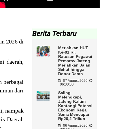
Berita Terbaru
un 2026 di
Meriahkan HUT
Ke-81 RI,
Ratusan Pegawai
i daerah,
Pemprov Jateng
Meriahkan Jalan
Sehat hingga
Donor Darah
 berbagai
07 August 2026
06:00:00
niman dari
Saling
Melengkapi,
Jateng-Kaltim
Kantongi Potensi
ni, nampak
Ekonomi Kerja
Sama Mencapai
ris Daerah
Rp20,2 Triliun
06 August 2026
t.