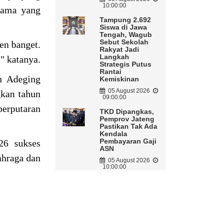
10:00:00
tama yang
Tampung 2.692
Siswa di Jawa
Tengah, Wagub
Sebut Sekolah
en banget.
Rakyat Jadi
Langkah
," katanya.
Strategis Putus
Rantai
n Adeging
Kemiskinan
05 August 2026
gkan tahun
09:00:00
perputaran
TKD Dipangkas,
Pemprov Jateng
Pastikan Tak Ada
Kendala
Pembayaran Gaji
26 sukses
ASN
ahraga dan
05 August 2026
10:00:00