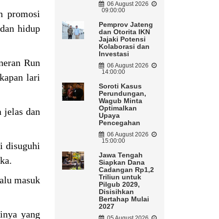
06 August 2026
09:00:00
an promosi
Pemprov Jateng
 dan hidup
dan Otorita IKN
Jajaki Potensi
Kolaborasi dan
Investasi
uneran Run
06 August 2026
14:00:00
kapan lari
Soroti Kasus
Perundungan,
Wagub Minta
Optimalkan
 jelas dan
Upaya
Pencegahan
06 August 2026
15:00:00
ri disuguhi
Jawa Tengah
eka.
Siapkan Dana
Cadangan Rp1,2
Triliun untuk
lalu masuk
Pilgub 2029,
Disisihkan
Bertahap Mulai
2027
rinya yang
05 August 2026