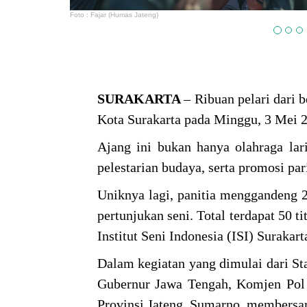
Foto : Fajar (Humas Jateng)
SURAKARTA
– Ribuan pelari dari
Kota Surakarta pada Minggu, 3 Mei 
Ajang ini bukan hanya olahraga l
pelestarian budaya, serta promosi pa
Uniknya lagi, panitia menggandeng 
pertunjukan seni. Total terdapat 50 
Institut Seni Indonesia (ISI) Surakar
Dalam kegiatan yang dimulai dari S
Gubernur Jawa Tengah, Komjen Pol (
Provinsi Jateng, Sumarno, membersam