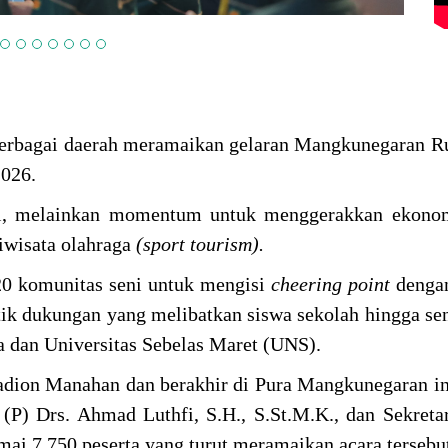
 berbagai daerah meramaikan gelaran Mangkunegaran R
2026.
ari, melainkan momentum untuk menggerakkan ekonom
riwisata olahraga
(sport tourism).
20 komunitas seni untuk mengisi
cheering point
dengan
titik dukungan yang melibatkan siswa sekolah hingga se
ta dan Universitas Sebelas Maret (UNS).
tadion Manahan dan berakhir di Pura Mangkunegaran i
P) Drs. Ahmad Luthfi, S.H., S.St.M.K., dan Sekreta
ai 7.750 peserta yang turut meramaikan acara tersebu