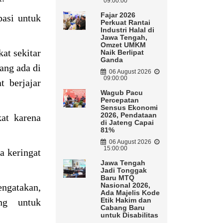
09:00:00
Fajar 2026
asi untuk
Perkuat Rantai
Industri Halal di
Jawa Tengah,
Omzet UMKM
at sekitar
Naik Berlipat
Ganda
ang ada di
06 August 2026
09:00:00
t berjajar
Wagub Pacu
Percepatan
Sensus Ekonomi
2026, Pendataan
kat karena
di Jateng Capai
81%
06 August 2026
15:00:00
ya keringat
Jawa Tengah
Jadi Tonggak
Baru MTQ
Nasional 2026,
gatakan,
Ada Majelis Kode
Etik Hakim dan
ng untuk
Cabang Baru
untuk Disabilitas