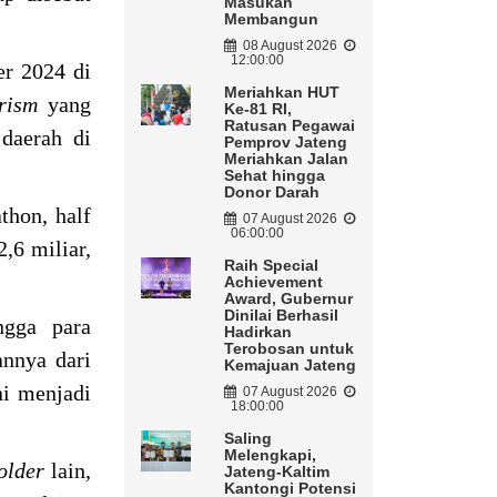
Masukan
Membangun
08 August 2026
12:00:00
er 2024 di
Meriahkan HUT
rism
yang
Ke-81 RI,
Ratusan Pegawai
 daerah di
Pemprov Jateng
Meriahkan Jalan
Sehat hingga
Donor Darah
thon, half
07 August 2026
06:00:00
,6 miliar,
Raih Special
Achievement
Award, Gubernur
Dinilai Berhasil
ngga para
Hadirkan
Terobosan untuk
annya dari
Kemajuan Jateng
ni menjadi
07 August 2026
18:00:00
Saling
Melengkapi,
older
lain,
Jateng-Kaltim
Kantongi Potensi