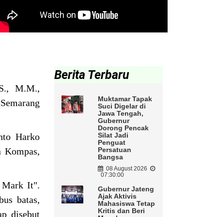
Berita Terbaru
S., M.M.,
Muktamar Tapak
 Semarang
Suci Digelar di
Jawa Tengah,
Gubernur
Dorong Pencak
nto Harko
Silat Jadi
Penguat
n Kompas,
Persatuan
Bangsa
08 August 2026
07:30:00
Mark It".
Gubernur Jateng
Ajak Aktivis
bus batas,
Mahasiswa Tetap
Kritis dan Beri
p disebut