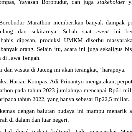
ompas, Yayasan Borobudur, dan juga
stakeholder
ya
 Borobudur Marathon memberikan banyak dampak pos
elang dan sekitarnya. Sebab saat
event
ini ber
n habis dipesan, produksi UMKM diserbu masyaraka
banyak orang. Selain itu, acara ini juga sekaligus bi
a di Jawa Tengah.
dan wisata di Jateng ini akan terangkat," harapnya.
ksi Harian Kompas, Adi Prinantyo mengatakan, perpu
athon pada tahun 2023 jumlahnya mencapai Rp61 mil
daripada tahun 2022, yang hanya sebesar Rp22,5 miliar.
ikemas dengan balutan budaya ini mampu menarik a
rah di dalam dan luar negeri.
 hal ihwal terkait kultural. Jadi, masyarakat Mag