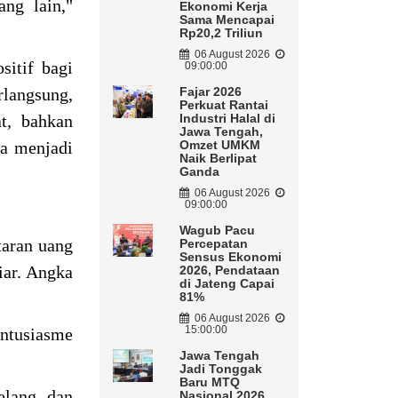
ng lain,"
Ekonomi Kerja
Sama Mencapai
Rp20,2 Triliun
06 August 2026
itif bagi
09:00:00
langsung,
Fajar 2026
Perkuat Rantai
t, bahkan
Industri Halal di
Jawa Tengah,
sa menjadi
Omzet UMKM
Naik Berlipat
Ganda
06 August 2026
09:00:00
Wagub Pacu
taran uang
Percepatan
Sensus Ekonomi
iar. Angka
2026, Pendataan
di Jateng Capai
81%
06 August 2026
15:00:00
ntusiasme
Jawa Tengah
Jadi Tonggak
Baru MTQ
elang dan
Nasional 2026,