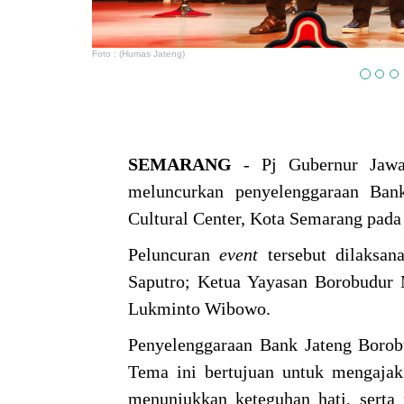
Foto : (Humas Jateng)
SEMARANG
- Pj Gubernur Jawa
meluncurkan penyelenggaraan Ban
Cultural Center, Kota Semarang pada
Peluncuran
event
tersebut dilaksan
Saputro; Ketua Yayasan Borobudur 
Lukminto Wibowo.
Penyelenggaraan Bank Jateng Borob
Tema ini bertujuan untuk mengajak
menunjukkan keteguhan hati, sert