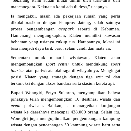
"Sekarang kami sudah mulai dilirik oleh turis-turis dari
mancanegara. Kekuatan kami ada di desa,” ucapnya.
Ia mengakui, masih ada pekerjaan rumah yang perlu
dikolaborasikan dengan Pemprov Jateng, salah satunya
proses pengembangan
geopark
seperti di Kebumen.
Hamenang mengungkapkan, Klaten memiliki kawasan
bebatuan yang usianya cukup tua. Harapannya, lokasi ini
bisa menjadi daya tarik baru, selain candi dan mata air.
Sementara untuk menarik wisatawan, Klaten akan
mengembangkan
sport center
untuk mendukung
sport
tourism
atau pariwisata olahraga di wilayahnya. Mengingat
posisi Klaten yang strategis dengan tiga exit tol dan
terkoneksi dengan akses bandara serta stasiun kereta api.
Bupati Wonogiri, Setyo Sukarno, menyampaikan bahwa
pihaknya telah mengembangkan 10 destinasi wisata dan
event
pariwisata. Bahkan, ia menargetkan kunjungan
wisata ke daerahnya mencapai 438.000 orang. Selain itu,
Wonogiri juga mengoptimalkan pengembangan kampung
wisata dengan pencanangan 30 kampung wisata baru serta