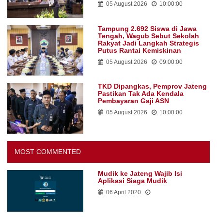
05 August 2026
10:00:00
Tampung 2.692 Siswa di Jawa
Tengah, Wagub Sebut Sekolah
Rakyat Jadi Langkah Strategis
Putus Rantai Kemiskinan
05 August 2026
09:00:00
TKD Dipangkas, Pemprov Jateng
Pastikan Tak Ada Kendala
Pembayaran Gaji ASN
05 August 2026
10:00:00
MOST COMMENTED
Mudik ke Jateng Wajib Isi
Aplikasi Siaga Mudik
06 April 2020