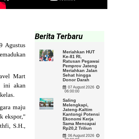
Berita Terbaru
9 Agustus
Meriahkan HUT
memadukan
Ke-81 RI,
Ratusan Pegawai
Pemprov Jateng
Meriahkan Jalan
avel Mart
Sehat hingga
Donor Darah
nt
ini akan
07 August 2026
06:00:00
kelas.
Saling
Melengkapi,
egara maju
Jateng-Kaltim
Kantongi Potensi
k ekspor,"
Ekonomi Kerja
Sama Mencapai
hfi, S.H.,
Rp20,2 Triliun
06 August 2026