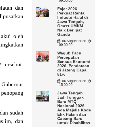
09:00:00
elatan dan
Fajar 2026
Perkuat Rantai
dipusatkan
Industri Halal di
Jawa Tengah,
Omzet UMKM
Naik Berlipat
Ganda
iakui oleh
06 August 2026
ningkatkan
09:00:00
Wagub Pacu
Percepatan
Sensus Ekonomi
nt
tersebut.
2026, Pendataan
di Jateng Capai
81%
06 August 2026
l Gubernur
15:00:00
u penopang
Jawa Tengah
Jadi Tonggak
Baru MTQ
Nasional 2026,
Ada Majelis Kode
 dan sudah
Etik Hakim dan
Cabang Baru
uslim, dan
untuk Disabilitas