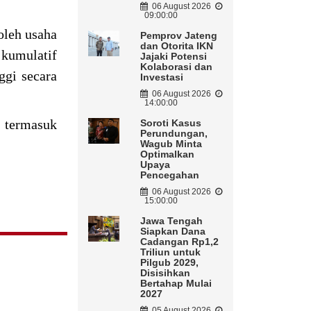
06 August 2026
09:00:00
oleh usaha
Pemprov Jateng
dan Otorita IKN
kumulatif
Jajaki Potensi
Kolaborasi dan
ggi secara
Investasi
06 August 2026
14:00:00
 termasuk
Soroti Kasus
Perundungan,
Wagub Minta
Optimalkan
Upaya
Pencegahan
06 August 2026
15:00:00
Jawa Tengah
Siapkan Dana
Cadangan Rp1,2
Triliun untuk
Pilgub 2029,
Disisihkan
Bertahap Mulai
2027
05 August 2026