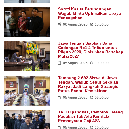
Soroti Kasus Perundungan,
Wagub Minta Optimalkan Upaya
Pencegahan
06 August 2026
15:00:00
Jawa Tengah Siapkan Dana
Cadangan Rp1,2 Triliun untuk
Pilgub 2029, Disisihkan Bertahap
Mulai 2027
05 August 2026
10:00:00
Tampung 2.692 Siswa di Jawa
Tengah, Wagub Sebut Sekolah
Rakyat Jadi Langkah Strategis
Putus Rantai Kemiskinan
05 August 2026
09:00:00
TKD Dipangkas, Pemprov Jateng
Pastikan Tak Ada Kendala
Pembayaran Gaji ASN
05 August 2026
10:00:00