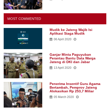
MOST COMMENTED
Mudik ke Jateng Wajib Isi
Aplikasi Siaga Mudik
06 April 2020
Ganjar Minta Paguyuban
Perantau Bantu Data Warga
Jateng di DKI dan Jabar
13 April 2020
Penerima Insentif Guru Agama
Bertambah, Pemprov Jateng
Alokasikan Rp 253,7 Miliar
05 March 2020