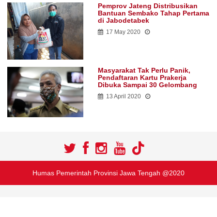
Pemprov Jateng Distribusikan
Bantuan Sembako Tahap Pertama
di Jabodetabek
17 May 2020
Masyarakat Tak Perlu Panik,
Pendaftaran Kartu Prakerja
Dibuka Sampai 30 Gelombang
13 April 2020
Humas Pemerintah Provinsi Jawa Tengah @2020