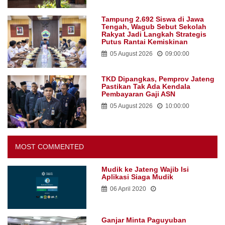
Tampung 2.692 Siswa di Jawa
Tengah, Wagub Sebut Sekolah
Rakyat Jadi Langkah Strategis
Putus Rantai Kemiskinan
05 August 2026
09:00:00
TKD Dipangkas, Pemprov Jateng
Pastikan Tak Ada Kendala
Pembayaran Gaji ASN
05 August 2026
10:00:00
MOST COMMENTED
Mudik ke Jateng Wajib Isi
Aplikasi Siaga Mudik
06 April 2020
Ganjar Minta Paguyuban