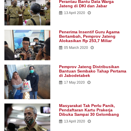
Perantau Bantu Data Warga
Jateng di DKI dan Jabar
13 April 2020
Penerima Insentif Guru Agama
Bertambah, Pemprov Jateng
Alokasikan Rp 253,7 Miliar
05 March 2020
Pemprov Jateng Distribusikan
Bantuan Sembako Tahap Pertama
di Jabodetabek
17 May 2020
Masyarakat Tak Perlu Panik,
Pendaftaran Kartu Prakerja
Dibuka Sampai 30 Gelombang
13 April 2020