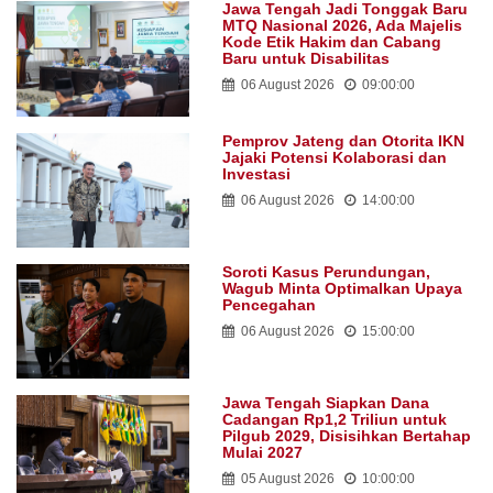
Jawa Tengah Jadi Tonggak Baru
MTQ Nasional 2026, Ada Majelis
Kode Etik Hakim dan Cabang
Baru untuk Disabilitas
06 August 2026
09:00:00
Pemprov Jateng dan Otorita IKN
Jajaki Potensi Kolaborasi dan
Investasi
06 August 2026
14:00:00
Soroti Kasus Perundungan,
Wagub Minta Optimalkan Upaya
Pencegahan
06 August 2026
15:00:00
Jawa Tengah Siapkan Dana
Cadangan Rp1,2 Triliun untuk
Pilgub 2029, Disisihkan Bertahap
Mulai 2027
05 August 2026
10:00:00