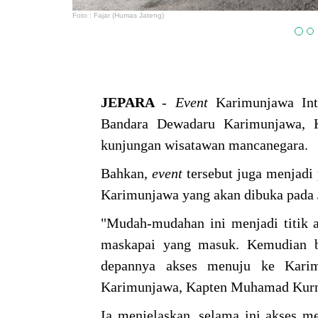
Foto : Fajar (Humas Jateng)
JEPARA
-
Event
Karimunjawa Int
Bandara Dewadaru Karimunjawa, 
kunjungan wisatawan mancanegara.
Bahkan,
event
tersebut juga menjadi
Karimunjawa yang akan dibuka pada 
"Mudah-mudahan ini menjadi titik 
maskapai yang masuk. Kemudian b
depannya akses menuju ke Kari
Karimunjawa, Kapten Muhamad Kurnia
Ia menjelaskan, selama ini akses m