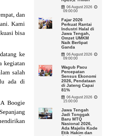
06 August 2026
09:00:00
empat, dan
Fajar 2026
gani. Kami
Perkuat Rantai
Industri Halal di
kuasi bisa
Jawa Tengah,
Omzet UMKM
Naik Berlipat
Ganda
datang ke
06 August 2026
09:00:00
a kegiatan
Wagub Pacu
alam salah
Percepatan
Sensus Ekonomi
lu ada di
2026, Pendataan
di Jateng Capai
81%
06 August 2026
15:00:00
SA Boogie
Jawa Tengah
 Sepanjang
Jadi Tonggak
Baru MTQ
mendirikan
Nasional 2026,
Ada Majelis Kode
Etik Hakim dan