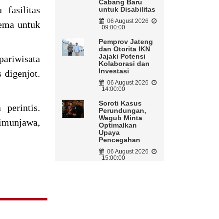
Cabang Baru
fasilitas
untuk Disabilitas
06 August 2026
tema untuk
09:00:00
Pemprov Jateng
dan Otorita IKN
Jajaki Potensi
pariwisata
Kolaborasi dan
Investasi
 digenjot.
06 August 2026
14:00:00
Soroti Kasus
perintis.
Perundungan,
Wagub Minta
imunjawa,
Optimalkan
Upaya
Pencegahan
06 August 2026
15:00:00