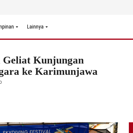
mpinan
Lainnya
u Geliat Kunjungan
gara ke Karimunjawa
90