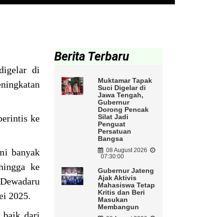
Berita Terbaru
igelar di
Muktamar Tapak
ningkatan
Suci Digelar di
Jawa Tengah,
Gubernur
Dorong Pencak
erintis ke
Silat Jadi
Penguat
Persatuan
Bangsa
ami banyak
08 August 2026
07:30:00
hingga ke
Gubernur Jateng
Ajak Aktivis
Dewadaru
Mahasiswa Tetap
Kritis dan Beri
ei 2025.
Masukan
Membangun
 baik dari