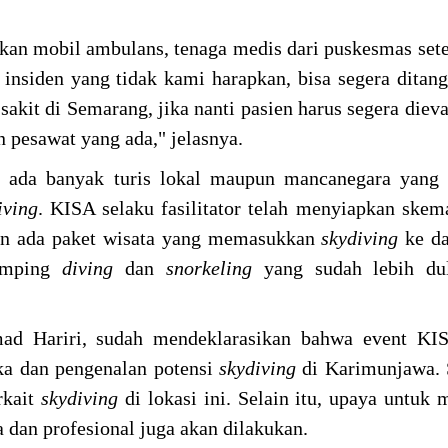
akan mobil ambulans, tenaga medis dari puskesmas set
insiden yang tidak kami harapkan, bisa segera ditan
akit di Semarang, jika nanti pasien harus segera dieva
 pesawat yang ada," jelasnya.
n ada banyak turis lokal maupun mancanegara yang 
iving
. KISA selaku fasilitator telah menyiapkan skem
kan ada paket wisata yang memasukkan
skydiving
ke d
samping
diving
dan
snorkeling
yang sudah lebih du
d Hariri, sudah mendeklarasikan bahwa event KI
a dan pengenalan potensi
skydiving
di Karimunjawa.
rkait
skydiving
di lokasi ini. Selain itu, upaya untuk 
 dan profesional juga akan dilakukan.