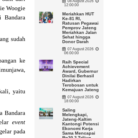
08 August 2026
12:00:00
gie Woogie
Meriahkan HUT
i Bandara
Ke-81 RI,
Ratusan Pegawai
Pemprov Jateng
Meriahkan Jalan
Sehat hingga
yang sudah
Donor Darah
07 August 2026
06:00:00
bangan ke
Raih Special
Achievement
imunjawa,
Award, Gubernur
Dinilai Berhasil
Hadirkan
Terobosan untuk
Kemajuan Jateng
ali, yaitu
07 August 2026
18:00:00
Saling
a Bandara
Melengkapi,
Jateng-Kaltim
elar
event
Kantongi Potensi
Ekonomi Kerja
gelar pada
Sama Mencapai
Rp20,2 Triliun