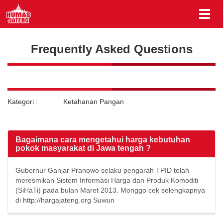
Frequently Asked Questions
Kategori :
Ketahanan Pangan
Bagaimana cara mengetahui harga kebutuhan
pokok masyarakat di Jawa tengah ?
Gubernur Ganjar Pranowo selaku pengarah TPID telah
meresmikan Sistem Informasi Harga dan Produk Komoditi
(SiHaTi) pada bulan Maret 2013. Monggo cek selengkapnya
di http://hargajateng.org Suwun