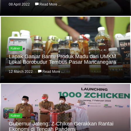
08 April 2022
Read More ...
Kuliner
Lapak Ganjar Bantu Produk Madu dari UMKM
Lokal Borobudur Tembus Pasar Mancanegara
12 March 2022
Read More ...
Kuliner
Gubernur Jateng: Z-Chiken Gerakkan Rantai
Ekonomi di Tengah Pandemi