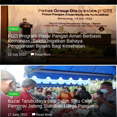
Kuliner
FGD Program Pasar Pangan Aman Berbasis
Komunitas, Sekda Ingatkan Bahaya
Penggunaan Boraks Bagi Kesehatan
13 July 2022
Read More ...
Kuliner
Bazar Tarubudaya Jadi Salah Satu Cara
Pemprov Jateng Stabilkan Harga Pangan
17 June 2022
Read More ...