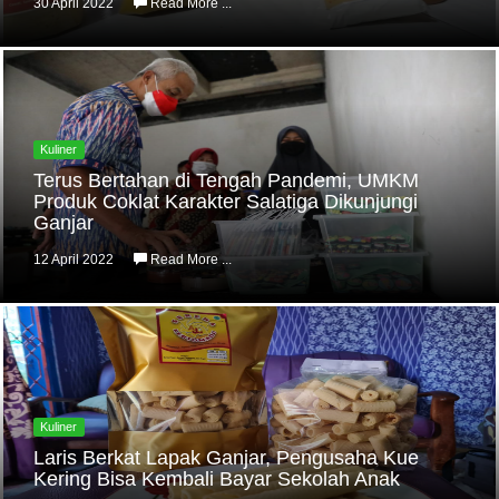
30 April 2022
Read More ...
Kuliner
Terus Bertahan di Tengah Pandemi, UMKM
Produk Coklat Karakter Salatiga Dikunjungi
Ganjar
12 April 2022
Read More ...
Kuliner
Laris Berkat Lapak Ganjar, Pengusaha Kue
Kering Bisa Kembali Bayar Sekolah Anak