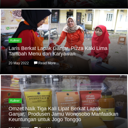
Kuliner
Laris Berkat Lapak Ganjar, Pizza Kaki Lima
Tambah Menu dan Karyawan
20 May 2022
Read More ...
Kuliner
Omzet Naik Tiga Kali Lipat Berkat Lapak
Ganjar, Produsen Jamu Wonosobo Manfaatkan
Keuntungan untuk Jogo Tonggo