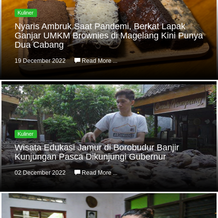
Kuliner
Nyaris Ambruk Saat Pandemi, Berkat Lapak
Ganjar UMKM Brownies di Magelang Kini Punya
Dua Cabang
19 December 2022
Read More ...
Kuliner
Wisata Edukasi Jamur di Borobudur Banjir
Kunjungan Pasca Dikunjungi Gubernur
02 December 2022
Read More ...