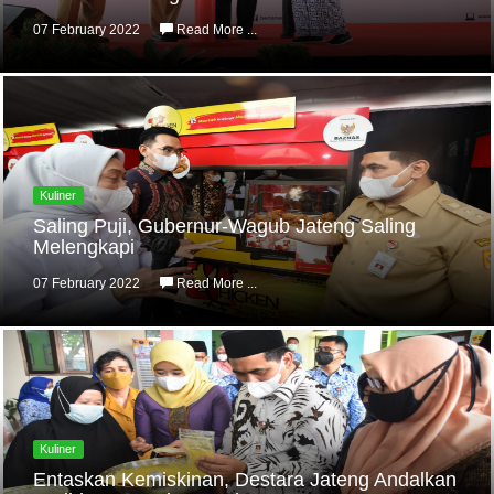
07 February 2022
Read More ...
Kuliner
Saling Puji, Gubernur-Wagub Jateng Saling
Melengkapi
07 February 2022
Read More ...
Kuliner
Entaskan Kemiskinan, Destara Jateng Andalkan