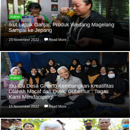
Kuliner
Ikut Lapak Ganjar, Produk Wedang Magelang
Sampai ke Jepang
25 November 2022
Read More ...
Kuliner
Ibu-Ibu Desa Giritirto Kembangkan Kreatifitas
Olahah Mocaf dan Oyek, Gubernur : Tugas
Kami Mendampingi
15 November 2022
Read More ...