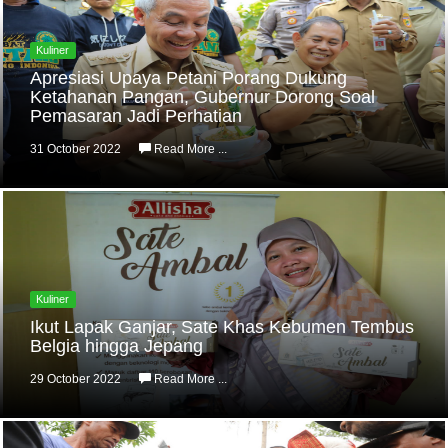
Kuliner
Apresiasi Upaya Petani Porang Dukung
Ketahanan Pangan, Gubernur Dorong Soal
Pemasaran Jadi Perhatian
31 October 2022
Read More ...
Kuliner
Ikut Lapak Ganjar, Sate Khas Kebumen Tembus
Belgia hingga Jepang
29 October 2022
Read More ...