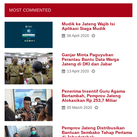
MOST COMMENTED
Mudik ke Jateng Wajib Isi
Aplikasi Siaga Mudik
06 April 2020
Ganjar Minta Paguyuban
Perantau Bantu Data Warga
Jateng di DKI dan Jabar
13 April 2020
Penerima Insentif Guru Agama
Bertambah, Pemprov Jateng
Alokasikan Rp 253,7 Miliar
05 March 2020
Pemprov Jateng Distribusikan
Bantuan Sembako Tahap Pertama
di Jabodetabek