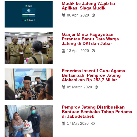
Mudik ke Jateng Wajib Isi
Aplikasi Siaga Mudik
06 April 2020
Ganjar Minta Paguyuban
Perantau Bantu Data Warga
Jateng di DKI dan Jabar
13 April 2020
Penerima Insentif Guru Agama
Bertambah, Pemprov Jateng
Alokasikan Rp 253,7 Miliar
05 March 2020
Pemprov Jateng Distribusikan
Bantuan Sembako Tahap Pertama
di Jabodetabek
17 May 2020