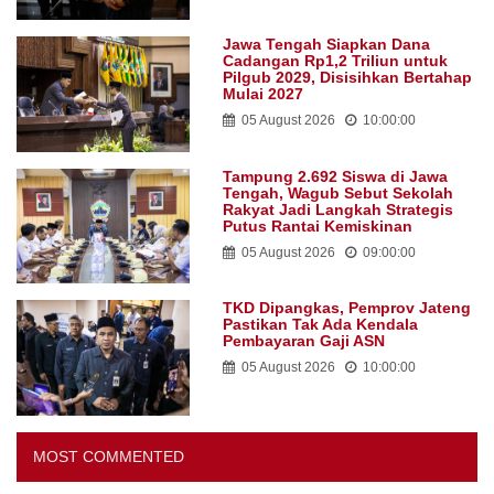
Jawa Tengah Siapkan Dana
Cadangan Rp1,2 Triliun untuk
Pilgub 2029, Disisihkan Bertahap
Mulai 2027
05 August 2026
10:00:00
Tampung 2.692 Siswa di Jawa
Tengah, Wagub Sebut Sekolah
Rakyat Jadi Langkah Strategis
Putus Rantai Kemiskinan
05 August 2026
09:00:00
TKD Dipangkas, Pemprov Jateng
Pastikan Tak Ada Kendala
Pembayaran Gaji ASN
05 August 2026
10:00:00
MOST COMMENTED