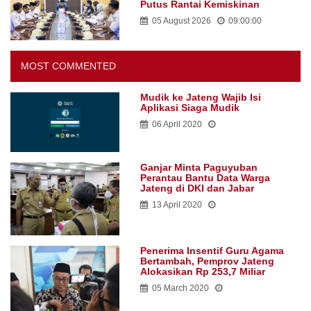
Putus Rantai Kemiskinan
05 August 2026
09:00:00
MOST COMMENTED
Mudik ke Jateng Wajib Isi
Aplikasi Siaga Mudik
06 April 2020
Ganjar Minta Paguyuban
Perantau Bantu Data Warga
Jateng di DKI dan Jabar
13 April 2020
Penerima Insentif Guru Agama
Bertambah, Pemprov Jateng
Alokasikan Rp 253,7 Miliar
05 March 2020