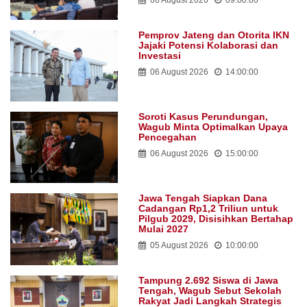
06 August 2026
09:00:00
Pemprov Jateng dan Otorita IKN
Jajaki Potensi Kolaborasi dan
Investasi
06 August 2026
14:00:00
Soroti Kasus Perundungan,
Wagub Minta Optimalkan Upaya
Pencegahan
06 August 2026
15:00:00
Jawa Tengah Siapkan Dana
Cadangan Rp1,2 Triliun untuk
Pilgub 2029, Disisihkan Bertahap
Mulai 2027
05 August 2026
10:00:00
Tampung 2.692 Siswa di Jawa
Tengah, Wagub Sebut Sekolah
Rakyat Jadi Langkah Strategis