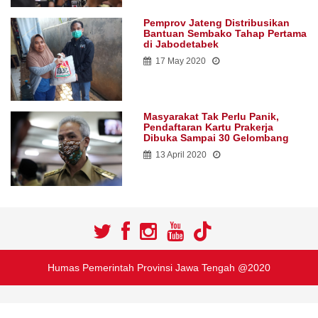
Pemprov Jateng Distribusikan
Bantuan Sembako Tahap Pertama
di Jabodetabek
17 May 2020
Masyarakat Tak Perlu Panik,
Pendaftaran Kartu Prakerja
Dibuka Sampai 30 Gelombang
13 April 2020
Humas Pemerintah Provinsi Jawa Tengah @2020