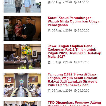
06 August 2026
14:00:00
Soroti Kasus Perundungan,
Wagub Minta Optimalkan Upaya
Pencegahan
06 August 2026
15:00:00
Jawa Tengah Siapkan Dana
Cadangan Rp1,2 Triliun untuk
Pilgub 2029, Disisihkan Bertahap
Mulai 2027
05 August 2026
10:00:00
Tampung 2.692 Siswa di Jawa
Tengah, Wagub Sebut Sekolah
Rakyat Jadi Langkah Strategis
Putus Rantai Kemiskinan
05 August 2026
09:00:00
TKD Dipangkas, Pemprov Jateng