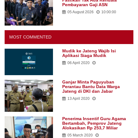
Pastikan Tak Ada Kendala
Pembayaran Gaji ASN
05 August 2026
10:00:00
MOST COMMENTED
Mudik ke Jateng Wajib Isi
Aplikasi Siaga Mudik
06 April 2020
Ganjar Minta Paguyuban
Perantau Bantu Data Warga
Jateng di DKI dan Jabar
13 April 2020
Penerima Insentif Guru Agama
Bertambah, Pemprov Jateng
Alokasikan Rp 253,7 Miliar
05 March 2020