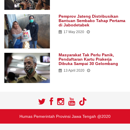
Pemprov Jateng Distribusikan
Bantuan Sembako Tahap Pertama
di Jabodetabek
17 May 2020
Masyarakat Tak Perlu Panik,
Pendaftaran Kartu Prakerja
Dibuka Sampai 30 Gelombang
13 April 2020
Humas Pemerintah Provinsi Jawa Tengah @2020