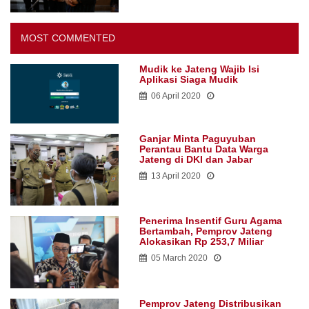
MOST COMMENTED
Mudik ke Jateng Wajib Isi
Aplikasi Siaga Mudik
06 April 2020
Ganjar Minta Paguyuban
Perantau Bantu Data Warga
Jateng di DKI dan Jabar
13 April 2020
Penerima Insentif Guru Agama
Bertambah, Pemprov Jateng
Alokasikan Rp 253,7 Miliar
05 March 2020
Pemprov Jateng Distribusikan