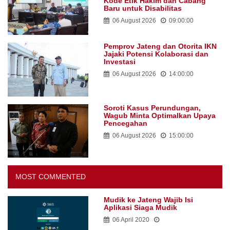
Kode Etik Hakim dan Cabang
Baru untuk Disabilitas
06 August 2026
09:00:00
Pemprov Jateng dan Otorita IKN
Jajaki Potensi Kolaborasi dan
Investasi
06 August 2026
14:00:00
Soroti Kasus Perundungan,
Wagub Minta Optimalkan Upaya
Pencegahan
06 August 2026
15:00:00
MOST COMMENTED
Mudik ke Jateng Wajib Isi
Aplikasi Siaga Mudik
06 April 2020