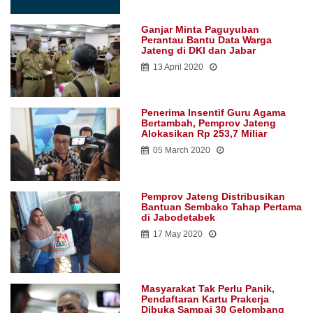
Ganjar Minta Paguyuban
Perantau Bantu Data Warga
Jateng di DKI dan Jabar
13 April 2020
Penerima Insentif Guru Agama
Bertambah, Pemprov Jateng
Alokasikan Rp 253,7 Miliar
05 March 2020
Pemprov Jateng Distribusikan
Bantuan Sembako Tahap Pertama
di Jabodetabek
17 May 2020
Masyarakat Tak Perlu Panik,
Pendaftaran Kartu Prakerja