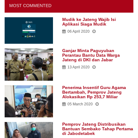
MOST COMMENTED
Mudik ke Jateng Wajib Isi
Aplikasi Siaga Mudik
06 April 2020
Ganjar Minta Paguyuban
Perantau Bantu Data Warga
Jateng di DKI dan Jabar
13 April 2020
Penerima Insentif Guru Agama
Bertambah, Pemprov Jateng
Alokasikan Rp 253,7 Miliar
05 March 2020
Pemprov Jateng Distribusikan
Bantuan Sembako Tahap Pertama
di Jabodetabek