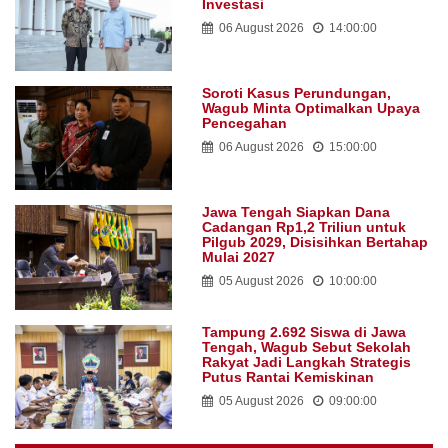
Investasi
06 August 2026
14:00:00
Soroti Kasus Perundungan,
Wagub Minta Optimalkan Upaya
Pencegahan
06 August 2026
15:00:00
Jawa Tengah Siapkan Dana
Cadangan Rp1,2 Triliun untuk
Pilgub 2029, Disisihkan Bertahap
Mulai 2027
05 August 2026
10:00:00
Tampung 2.692 Siswa di Jawa
Tengah, Wagub Sebut Sekolah
Rakyat Jadi Langkah Strategis
Putus Rantai Kemiskinan
05 August 2026
09:00:00