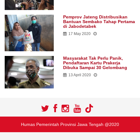
Pemprov Jateng Distribusikan
Bantuan Sembako Tahap Pertama
di Jabodetabek
17 May 2020
Masyarakat Tak Perlu Panik,
Pendaftaran Kartu Prakerja
Dibuka Sampai 30 Gelombang
13 April 2020
Humas Pemerintah Provinsi Jawa Tengah @2020