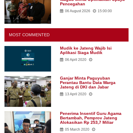
Pencegahan
06 August 2026
15:00:00
MOST COMMENTED
Mudik ke Jateng Wajib Isi
Aplikasi Siaga Mudik
06 April 2020
Ganjar Minta Paguyuban
Perantau Bantu Data Warga
Jateng di DKI dan Jabar
13 April 2020
Penerima Insentif Guru Agama
Bertambah, Pemprov Jateng
Alokasikan Rp 253,7 Miliar
05 March 2020