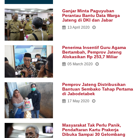
Ganjar Minta Paguyuban
Perantau Bantu Data Warga
Jateng di DKI dan Jabar
13 April 2020
Penerima Insentif Guru Agama
Bertambah, Pemprov Jateng
Alokasikan Rp 253,7 Miliar
05 March 2020
Pemprov Jateng Distribusikan
Bantuan Sembako Tahap Pertama
di Jabodetabek
17 May 2020
Masyarakat Tak Perlu Panik,
Pendaftaran Kartu Prakerja
Dibuka Sampai 30 Gelombang