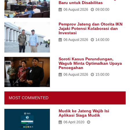
Baru untuk Disabilitas
06 August 2026
09:00:00
Pemprov Jateng dan Otorita IKN
Jajaki Potensi Kolaborasi dan
Investasi
06 August 2026
14:00:00
Soroti Kasus Perundungan,
Wagub Minta Optimalkan Upaya
Pencegahan
06 August 2026
15:00:00
MOST COMMENTED
Mudik ke Jateng Wajib Isi
Aplikasi Siaga Mudik
06 April 2020