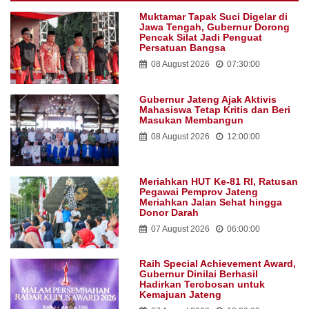
Muktamar Tapak Suci Digelar di
Jawa Tengah, Gubernur Dorong
Pencak Silat Jadi Penguat
Persatuan Bangsa
08 August 2026
07:30:00
Gubernur Jateng Ajak Aktivis
Mahasiswa Tetap Kritis dan Beri
Masukan Membangun
08 August 2026
12:00:00
Meriahkan HUT Ke-81 RI, Ratusan
Pegawai Pemprov Jateng
Meriahkan Jalan Sehat hingga
Donor Darah
07 August 2026
06:00:00
Raih Special Achievement Award,
Gubernur Dinilai Berhasil
Hadirkan Terobosan untuk
Kemajuan Jateng