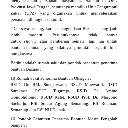
menyelesaikan persoalan masyarakat. Bahkan di OPD
Provinsi Jawa Tengah, semuanya memiliki Unit Pengumpul
Zakat (UPZ) yang digunakan untuk menyelesaikan
persoalan di tingkat sektoral.
"Dan saya senang, karena pengelolaan Baznas Jateng jauh
lebih modern. Peruntukannya tidak hanya
untuk
charity
atau pemberian semata, tapi jua untuk
bantuan-bantuan yang sifatnya produktif seperti ini,"
pungkasnya.
Berikut adalah rumah sakit dan pondok pesantren penerima
bantuan Baznas :
10 Rumah Sakit Penerima Bantuan Oksigen :
RSJD Dr. RM. Soedjarwadi, RSUD Moewardi, RSJD
Surakarta, RSUD Tugurejo, RSJD Dr. Amino
Gondohutomo, RSUD Kelet, RSUD Prof. Dr. Margono
Soekarjo, RSI Sultan Agung Semarang, RS Roemani
Semarang dan RSI NU Demak.
16 Pondok Pesantren Penerima Bantuan Mesin Pengolah
Sampah :