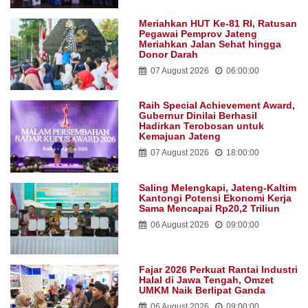
Meriahkan HUT Ke-81 RI, Ratusan
Pegawai Pemprov Jateng
Meriahkan Jalan Sehat hingga
Donor Darah
07 August 2026
06:00:00
Raih Special Achievement Award,
Gubernur Dinilai Berhasil
Hadirkan Terobosan untuk
Kemajuan Jateng
07 August 2026
18:00:00
Saling Melengkapi, Jateng-Kaltim
Kantongi Potensi Ekonomi Kerja
Sama Mencapai Rp20,2 Triliun
06 August 2026
09:00:00
Fajar 2026 Perkuat Rantai Industri
Halal di Jawa Tengah, Omzet
UMKM Naik Berlipat Ganda
06 August 2026
09:00:00