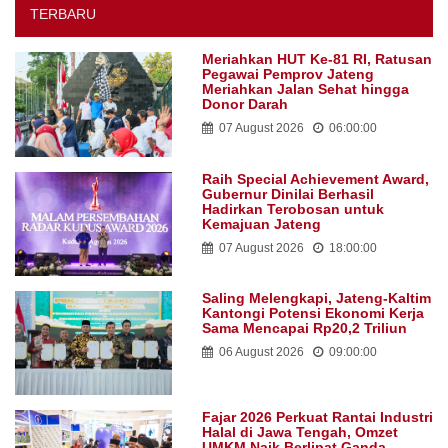
TERBARU
Meriahkan HUT Ke-81 RI, Ratusan
Pegawai Pemprov Jateng
Meriahkan Jalan Sehat hingga
Donor Darah
07 August 2026
06:00:00
Raih Special Achievement Award,
Gubernur Dinilai Berhasil
Hadirkan Terobosan untuk
Kemajuan Jateng
07 August 2026
18:00:00
Saling Melengkapi, Jateng-Kaltim
Kantongi Potensi Ekonomi Kerja
Sama Mencapai Rp20,2 Triliun
06 August 2026
09:00:00
Fajar 2026 Perkuat Rantai Industri
Halal di Jawa Tengah, Omzet
UMKM Naik Berlipat Ganda