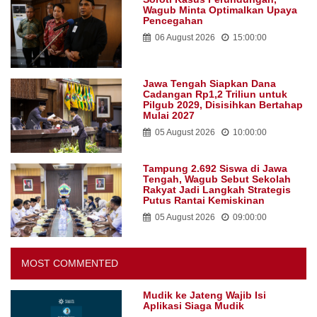
Wagub Minta Optimalkan Upaya
Pencegahan
06 August 2026
15:00:00
Jawa Tengah Siapkan Dana
Cadangan Rp1,2 Triliun untuk
Pilgub 2029, Disisihkan Bertahap
Mulai 2027
05 August 2026
10:00:00
Tampung 2.692 Siswa di Jawa
Tengah, Wagub Sebut Sekolah
Rakyat Jadi Langkah Strategis
Putus Rantai Kemiskinan
05 August 2026
09:00:00
MOST COMMENTED
Mudik ke Jateng Wajib Isi
Aplikasi Siaga Mudik