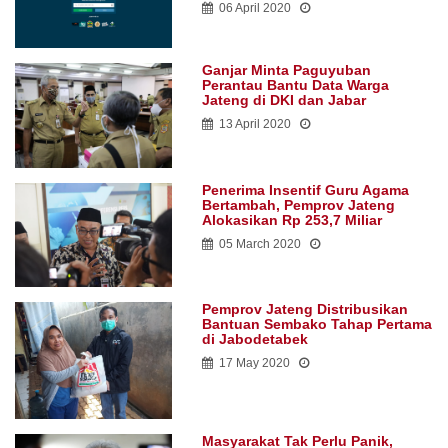
06 April 2020
Ganjar Minta Paguyuban
Perantau Bantu Data Warga
Jateng di DKI dan Jabar
13 April 2020
Penerima Insentif Guru Agama
Bertambah, Pemprov Jateng
Alokasikan Rp 253,7 Miliar
05 March 2020
Pemprov Jateng Distribusikan
Bantuan Sembako Tahap Pertama
di Jabodetabek
17 May 2020
Masyarakat Tak Perlu Panik,