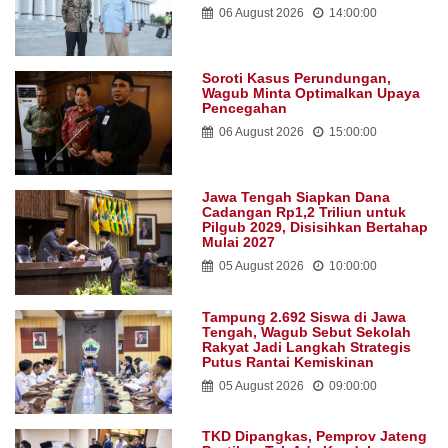
06 August 2026
14:00:00
Soroti Kasus Perundungan,
Wagub Minta Optimalkan Upaya
Pencegahan
06 August 2026
15:00:00
Jawa Tengah Siapkan Dana
Cadangan Rp1,2 Triliun untuk
Pilgub 2029, Disisihkan Bertahap
Mulai 2027
05 August 2026
10:00:00
Tampung 2.692 Siswa di Jawa
Tengah, Wagub Sebut Sekolah
Rakyat Jadi Langkah Strategis
Putus Rantai Kemiskinan
05 August 2026
09:00:00
TKD Dipangkas, Pemprov Jateng