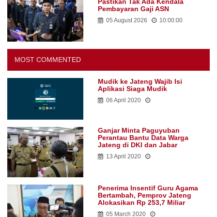
Pastikan Tak Ada Kendala
Pembayaran Gaji ASN
05 August 2026
10:00:00
MOST COMMENTED
Mudik ke Jateng Wajib Isi
Aplikasi Siaga Mudik
06 April 2020
Ganjar Minta Paguyuban
Perantau Bantu Data Warga
Jateng di DKI dan Jabar
13 April 2020
Penerima Insentif Guru Agama
Bertambah, Pemprov Jateng
Alokasikan Rp 253,7 Miliar
05 March 2020