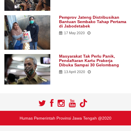
Pemprov Jateng Distribusikan
Bantuan Sembako Tahap Pertama
di Jabodetabek
17 May 2020
Masyarakat Tak Perlu Panik,
Pendaftaran Kartu Prakerja
Dibuka Sampai 30 Gelombang
13 April 2020
Humas Pemerintah Provinsi Jawa Tengah @2020