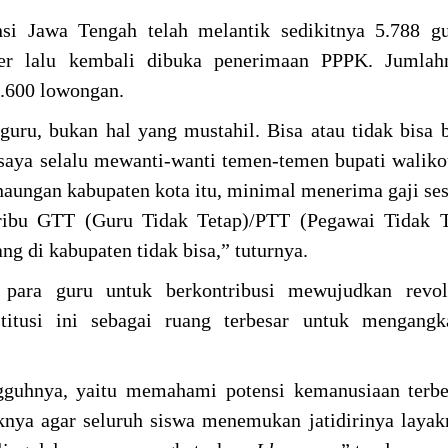
nsi Jawa Tengah telah melantik sedikitnya 5.788 g
ber lalu kembali dibuka penerimaan PPPK. Jumlah
 4.600 lowongan.
uru, bukan hal yang mustahil. Bisa atau tidak bisa 
saya selalu mewanti-wanti temen-temen bupati waliko
naungan kabupaten kota itu, minimal menerima gaji s
 ribu GTT (Guru Tidak Tetap)/PTT (Pegawai Tidak T
ang di kabupaten tidak bisa,” tuturnya.
 para guru untuk berkontribusi mewujudkan revol
titusi ini sebagai ruang terbesar untuk mengangka
ngguhnya, yaitu memahami potensi kemanusiaan terbe
iknya agar seluruh siswa menemukan jatidirinya laya