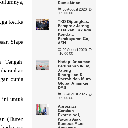
ikulumnya,
Kemiskinan
05 August 2026
09:00:00
gga ketika
TKD Dipangkas,
Pemprov Jateng
Pastikan Tak Ada
Kendala
Pembayaran Gaji
sar. Siapa
ASN
05 August 2026
10:00:00
wa Tengah
Hadapi Ancaman
Perubahan Iklim,
iharapkan
Jateng
Sinergikan 8
ngan dunia
Daerah dan Mitra
Global Amankan
DAS
05 August 2026
 ini untuk
09:00:00
Apresiasi
Gerakan
Ekoteologi,
an (Duren
Wagub Ajak
Kampus Atasi
Kebudayaan
Ancaman