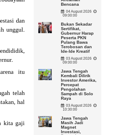
Bencana
04 August 2026
09:00:00
estasi dan
Bukan Sekadar
ih unggul.
Sertifikat,
Gubernur Harap
Peserta PKN
Pulang Bawa
Terobosan dan
endididik,
Ide-Ide Kreatif
ernur.
03 August 2026
09:00:00
arena itu
Jawa Tengah
Kembali Dilirik
Investor Amerika,
Percepat
Pengolahan
gah telah
Sampah di Solo
Raya
takan, hal
03 August 2026
10:30:00
Jawa Tengah
 kita gaji
Masih Jadi
Magnet
Investasi,