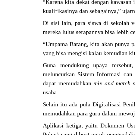
“Karena kita dekat dengan kawasan in
kualifikasinya dan sebagainya,” ujar
Di sisi lain, para siswa di sekolah
mereka lulus serapannya bisa lebih c
“Umpama Batang, kita akan punya pab
yang bisa mengisi kalau kemudian ki
Guna mendukung upaya tersebut,
meluncurkan Sistem Informasi dan
dapat memudahkan
mix
and
match
s
usaha.
Selain itu ada pula Digitalisasi Pe
memudahkan para guru dalam mewuju
Aplikasi ketiga, yaitu Dokumen U
Pulen) yang dibuat untuk pengendal