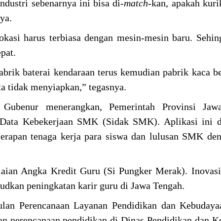
dustri sebenarnya ini bisa di-
match
-kan, apakah kur
nya.
 vokasi harus terbiasa dengan mesin-mesin baru. Sehin
epat.
rik baterai kendaraan terus kemudian pabrik kaca be
ta tidak menyiapkan,” tegasnya.
 Gubenur menerangkan, Pemerintah Provinsi Ja
 Data Kebekerjaan SMK (Sidak SMK). Aplikasi ini d
erapan tenaga kerja para siswa dan lulusan SMK de
nilaian Angka Kredit Guru (Si Pungker Merak). Inovasi
dkan peningkatan karir guru di Jawa Tengah.
sulan Perencanaan Layanan Pendidikan dan Kebudaya
ian perencanaan pendidikan di Dinas Pendidikan dan 