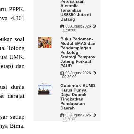
Perusahaan
Australia
uru PPPK.
Tanamkan
US$350 Juta di
nya 4.361
Batang
03 August 2026
11:30:00
bukan soal
Buku Pedoman-
Modul EMAS dan
ta. Tolong
Pendampingan
Psikolog,
esuai UMK.
Strategi Pemprov
Jateng Perkuat
etap) dan
PAUD
03 August 2026
09:30:00
Gubernur: BUMD
usi dunia
Harus Punya
Daya Dobrak
t derajat
Tingkatkan
Pendapatan
Daerah
03 August 2026
sar setiap
12:30:00
knya Bima.