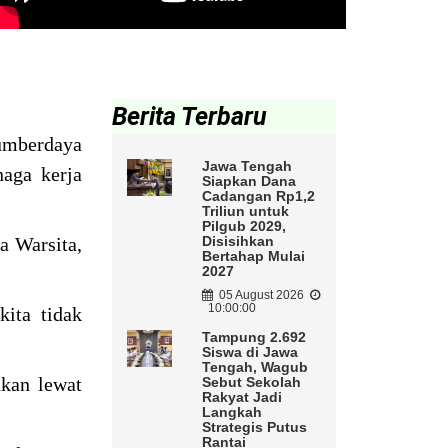
Berita Terbaru
umberdaya
Jawa Tengah
naga kerja
Siapkan Dana
Cadangan Rp1,2
Triliun untuk
Pilgub 2029,
a Warsita,
Disisihkan
Bertahap Mulai
2027
05 August 2026
10:00:00
kita tidak
Tampung 2.692
Siswa di Jawa
Tengah, Wagub
kan lewat
Sebut Sekolah
Rakyat Jadi
Langkah
Strategis Putus
Rantai