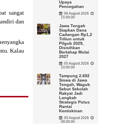
Upaya
Pencegahan
at sangat
06 August 2026
15:00:00
andiri dan
Jawa Tengah
Siapkan Dana
Cadangan Rp1,2
Triliun untuk
menyangka
Pilgub 2029,
Disisihkan
ntu. Kalau
Bertahap Mulai
2027
05 August 2026
10:00:00
Tampung 2.692
Siswa di Jawa
Tengah, Wagub
Sebut Sekolah
Rakyat Jadi
Langkah
Strategis Putus
Rantai
Kemiskinan
05 August 2026
09:00:00