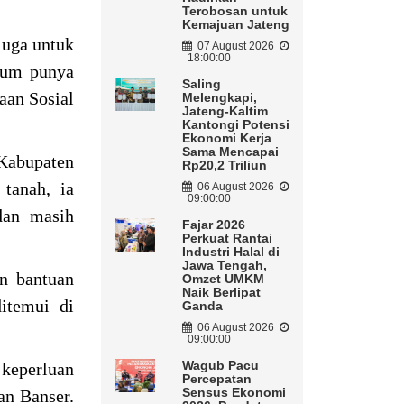
Terobosan untuk
Kemajuan Jateng
juga untuk
07 August 2026
18:00:00
lum punya
Saling
aan Sosial
Melengkapi,
Jateng-Kaltim
Kantongi Potensi
Ekonomi Kerja
Sama Mencapai
Kabupaten
Rp20,2 Triliun
tanah, ia
06 August 2026
09:00:00
dan masih
Fajar 2026
Perkuat Rantai
Industri Halal di
Jawa Tengah,
an bantuan
Omzet UMKM
Naik Berlipat
itemui di
Ganda
06 August 2026
09:00:00
Wagub Pacu
 keperluan
Percepatan
Sensus Ekonomi
dan Banser.