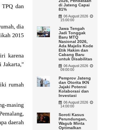
2026, Pendataan
di Jateng Capai
di TPQ dan
81%
06 August 2026
15:00:00
rumah, dia
Jawa Tengah
Jadi Tonggak
nikah 2015
Baru MTQ
Nasional 2026,
Ada Majelis Kode
Etik Hakim dan
iri karena
Cabang Baru
untuk Disabilitas
 Jakarta,"
06 August 2026
09:00:00
Pemprov Jateng
dan Otorita IKN
iki rumah
Jajaki Potensi
Kolaborasi dan
Investasi
06 August 2026
ng-masing
14:00:00
Pemalang,
Soroti Kasus
Perundungan,
pa daerah
Wagub Minta
Optimalkan