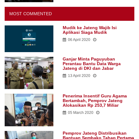
MOST COMMENTED
Mudik ke Jateng Wajib Isi
Aplikasi Siaga Mudik
06 April 2020
Ganjar Minta Paguyuban
Perantau Bantu Data Warga
Jateng di DKI dan Jabar
13 April 2020
Penerima Insentif Guru Agama
Bertambah, Pemprov Jateng
Alokasikan Rp 253,7 Miliar
05 March 2020
Pemprov Jateng Distribusikan
Bantuan Sembako Tahap Pertama