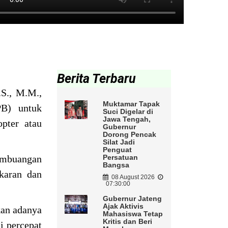
Berita Terbaru
S., M.M.,
Muktamar Tapak
PB) untuk
Suci Digelar di
Jawa Tengah,
pter atau
Gubernur
Dorong Pencak
Silat Jadi
Penguat
embuangan
Persatuan
Bangsa
karan dan
08 August 2026
07:30:00
Gubernur Jateng
Ajak Aktivis
an adanya
Mahasiswa Tetap
Kritis dan Beri
i percepat