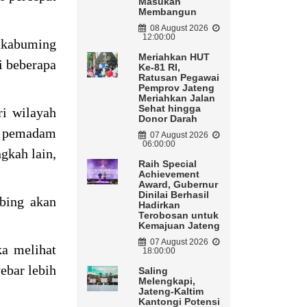
Masukan
Membangun
08 August 2026
12:00:00
Rakabuming
Meriahkan HUT
i beberapa
Ke-81 RI,
Ratusan Pegawai
Pemprov Jateng
Meriahkan Jalan
Sehat hingga
i wilayah
Donor Darah
da pemadam
07 August 2026
06:00:00
gkah lain,
Raih Special
Achievement
Award, Gubernur
Dinilai Berhasil
mbing akan
Hadirkan
Terobosan untuk
Kemajuan Jateng
07 August 2026
ka melihat
18:00:00
ebar lebih
Saling
Melengkapi,
Jateng-Kaltim
Kantongi Potensi