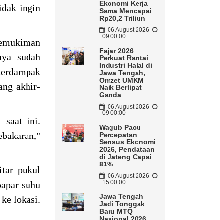
Ekonomi Kerja
dak ingin
Sama Mencapai
Rp20,2 Triliun
06 August 2026
09:00:00
pemukiman
Fajar 2026
aya sudah
Perkuat Rantai
Industri Halal di
 terdampak
Jawa Tengah,
Omzet UMKM
ang akhir-
Naik Berlipat
Ganda
06 August 2026
09:00:00
saat ini.
Wagub Pacu
ebakaran,"
Percepatan
Sensus Ekonomi
2026, Pendataan
di Jateng Capai
81%
itar pukul
06 August 2026
15:00:00
papar suhu
Jawa Tengah
ke lokasi.
Jadi Tonggak
Baru MTQ
Nasional 2026,