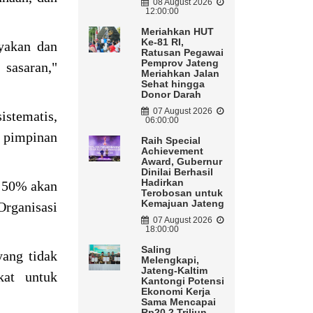
08 August 2026
12:00:00
Meriahkan HUT
Ke-81 RI,
ayakan dan
Ratusan Pegawai
Pemprov Jateng
 sasaran,"
Meriahkan Jalan
Sehat hingga
Donor Darah
07 August 2026
istematis,
06:00:00
a pimpinan
Raih Special
Achievement
Award, Gubernur
Dinilai Berhasil
Hadirkan
k 50% akan
Terobosan untuk
Kemajuan Jateng
Organisasi
07 August 2026
18:00:00
Saling
ang tidak
Melengkapi,
Jateng-Kaltim
kat untuk
Kantongi Potensi
Ekonomi Kerja
Sama Mencapai
Rp20,2 Triliun