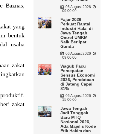
e Baznas,
06 August 2026
09:00:00
Fajar 2026
Perkuat Rantai
zakat yang
Industri Halal di
Jawa Tengah,
am bentuk
Omzet UMKM
Naik Berlipat
dal usaha
Ganda
06 August 2026
09:00:00
maan zakat
Wagub Pacu
Percepatan
tingkatkan
Sensus Ekonomi
2026, Pendataan
di Jateng Capai
81%
produktif.
06 August 2026
15:00:00
beri zakat
Jawa Tengah
Jadi Tonggak
Baru MTQ
Nasional 2026,
Ada Majelis Kode
Etik Hakim dan