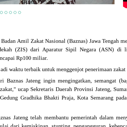
, Badan Amil Zakat Nasional (Baznas) Jawa Tengah m
dekah (ZIS) dari Aparatur Sipil Negara (ASN) di l
ncapai Rp100 miliar.
di waktu terbaik untuk menggenjot penerimaan zakat 
i Baznas Jateng ingin mengingatkan, semangat (ba
zakat," ucap Sekretaris Daerah Provinsi Jateng, Sum
 Gedung Gradhika Bhakti Praja, Kota Semarang pada
Baznas Jateng telah membantu pemerintah dalam men
ulai dari kemiskinan, stunting, pengangguran, kebenc