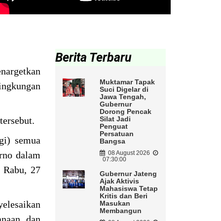
Berita Terbaru
enargetkan
Muktamar Tapak
ingkungan
Suci Digelar di
Jawa Tengah,
Gubernur
Dorong Pencak
tersebut.
Silat Jadi
Penguat
Persatuan
gi) semua
Bangsa
arno dalam
08 August 2026
07:30:00
 Rabu, 27
Gubernur Jateng
Ajak Aktivis
Mahasiswa Tetap
Kritis dan Beri
yelesaikan
Masukan
Membangun
anaan, dan