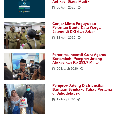
Aplikasi Siaga Mudik
06 April 2020
Ganjar Minta Paguyuban
Perantau Bantu Data Warga
Jateng di DKI dan Jabar
13 April 2020
Penerima Insentif Guru Agama
Bertambah, Pemprov Jateng
Alokasikan Rp 253,7 Miliar
05 March 2020
Pemprov Jateng Distribusikan
Bantuan Sembako Tahap Pertama
di Jabodetabek
17 May 2020