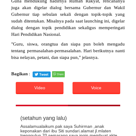
Guna mendukung hadirnya Rumah Rakyat, rencananya
juga akan digelar dialog bersama Gubernur dan Wakil
Gubernur tiap sebulan sekali dengan topik-topik yang
sudah ditentukan. Misalnya pada saat launching ini, digelar
dialog dengan topik pendidikan sekaligus memperingati
Hari Pendidikan Nasional.
"Guru, siswa, orangtua dan siapa pun boleh mengadu
tentang permasalahan-permasalahan. Hari berikutnya nanti
bisa nelayan, petani, dan siapa pun," jelasnya.
Bagikan
:
Video
Voice
(setahun yang lalu)
Assalamualaikum.pak saya Suhirman ,anak
keponakan dari ibu Siti sundari.alamat jl.mlaten
trenggulun 70 semarang.saya ingin membuat akte