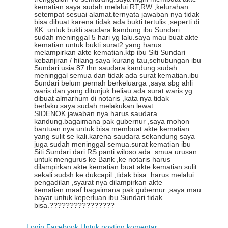
kematian.saya sudah melalui RT,RW ,kelurahan
setempat sesuai alamat.ternyata jawaban nya tidak
bisa dibuat karena tidak ada bukti tertulis ,seperti di
KK .untuk bukti saudara kandung.ibu Sundari
sudah meninggal 5 hari yg lalu.saya mau buat akte
kematian untuk bukti surat2 yang harus
melampirkan akte kematian.ktp ibu Siti Sundari
kebanjiran / hilang saya kurang tau,sehubungan ibu
Sundari usia 87 thn.saudara kandung sudah
meninggal semua dan tidak ada surat kematian.ibu
Sundari belum pernah berkeluarga ,saya sbg ahli
waris dan yang ditunjuk beliau ada surat waris yg
dibuat almarhum di notaris ,kata nya tidak
berlaku.saya sudah melakukan lewat
SIDENOK.jawaban nya harus saudara
kandung.bagaimana pak gubernur ,saya mohon
bantuan nya untuk bisa membuat akte kematian
yang sulit se kali.karena saudara sekandung saya
juga sudah meninggal semua.surat kematian ibu
Siti Sundari dari RS panti wiloso ada .smua urusan
untuk mengurus ke Bank ,ke notaris harus
dilampirkan akte kematian.buat akte kematian sulit
sekali.sudsh ke dukcapil ,tidak bisa .harus melalui
pengadilan ,syarat nya dilampirkan akte
kematian.maaf bagaimana pak gubernur ,saya mau
bayar untuk keperluan ibu Sundari tidak
bisa.????????????????
Login Facebook Untuk posting komentar