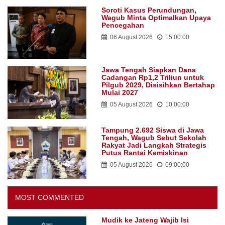
Soroti Kasus Perundungan,
Wagub Minta Optimalkan Upaya
Pencegahan
06 August 2026
15:00:00
Jawa Tengah Siapkan Dana
Cadangan Rp1,2 Triliun untuk
Pilgub 2029, Disisihkan Bertahap
Mulai 2027
05 August 2026
10:00:00
Tampung 2.692 Siswa di Jawa
Tengah, Wagub Sebut Sekolah
Rakyat Jadi Langkah Strategis
Putus Rantai Kemiskinan
05 August 2026
09:00:00
MOST COMMENTED
Mudik ke Jateng Wajib Isi