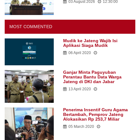
03 August 2026
12:30:00
MOST COMMENTED
Mudik ke Jateng Wajib Isi
Aplikasi Siaga Mudik
06 April 2020
Ganjar Minta Paguyuban
Perantau Bantu Data Warga
Jateng di DKI dan Jabar
13 April 2020
Penerima Insentif Guru Agama
Bertambah, Pemprov Jateng
Alokasikan Rp 253,7 Miliar
05 March 2020