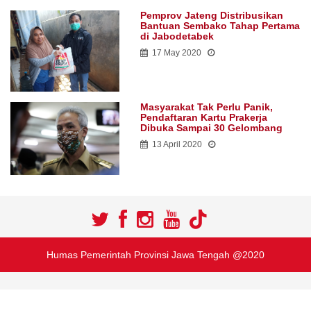
Pemprov Jateng Distribusikan
Bantuan Sembako Tahap Pertama
di Jabodetabek
17 May 2020
Masyarakat Tak Perlu Panik,
Pendaftaran Kartu Prakerja
Dibuka Sampai 30 Gelombang
13 April 2020
Humas Pemerintah Provinsi Jawa Tengah @2020