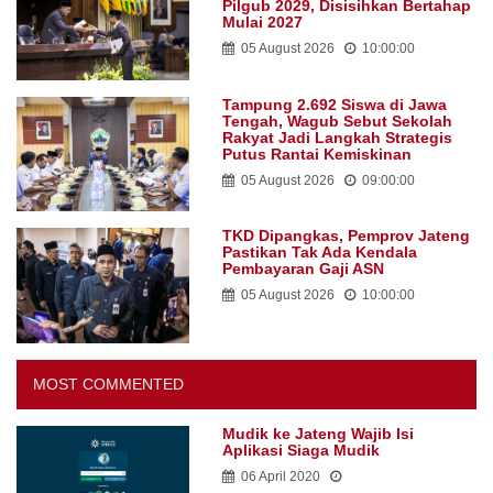
Pilgub 2029, Disisihkan Bertahap
Mulai 2027
05 August 2026
10:00:00
Tampung 2.692 Siswa di Jawa
Tengah, Wagub Sebut Sekolah
Rakyat Jadi Langkah Strategis
Putus Rantai Kemiskinan
05 August 2026
09:00:00
TKD Dipangkas, Pemprov Jateng
Pastikan Tak Ada Kendala
Pembayaran Gaji ASN
05 August 2026
10:00:00
MOST COMMENTED
Mudik ke Jateng Wajib Isi
Aplikasi Siaga Mudik
06 April 2020