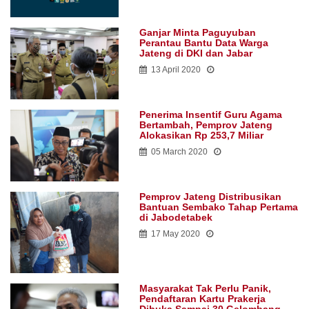
Ganjar Minta Paguyuban
Perantau Bantu Data Warga
Jateng di DKI dan Jabar
13 April 2020
Penerima Insentif Guru Agama
Bertambah, Pemprov Jateng
Alokasikan Rp 253,7 Miliar
05 March 2020
Pemprov Jateng Distribusikan
Bantuan Sembako Tahap Pertama
di Jabodetabek
17 May 2020
Masyarakat Tak Perlu Panik,
Pendaftaran Kartu Prakerja
Dibuka Sampai 30 Gelombang