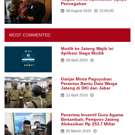
Pencegahan
06 August 2026
15:00:00
MOST COMMENTED
Mudik ke Jateng Wajib Isi
Aplikasi Siaga Mudik
06 April 2020
Ganjar Minta Paguyuban
Perantau Bantu Data Warga
Jateng di DKI dan Jabar
13 April 2020
Penerima Insentif Guru Agama
Bertambah, Pemprov Jateng
Alokasikan Rp 253,7 Miliar
05 March 2020