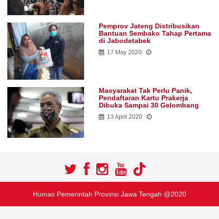
Pemprov Jateng Distribusikan
Bantuan Sembako Tahap Pertama
di Jabodetabek
17 May 2020
Masyarakat Tak Perlu Panik,
Pendaftaran Kartu Prakerja
Dibuka Sampai 30 Gelombang
13 April 2020
Humas Pemerintah Provinsi Jawa Tengah @2020