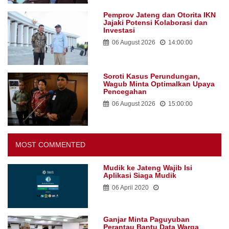
Pemprov Jateng dan Otorita IKN
Jajaki Potensi Kolaborasi dan
Investasi
06 August 2026
14:00:00
Soroti Kasus Perundungan,
Wagub Minta Optimalkan Upaya
Pencegahan
06 August 2026
15:00:00
MOST COMMENTED
Mudik ke Jateng Wajib Isi
Aplikasi Siaga Mudik
06 April 2020
Ganjar Minta Paguyuban
Perantau Bantu Data Warga