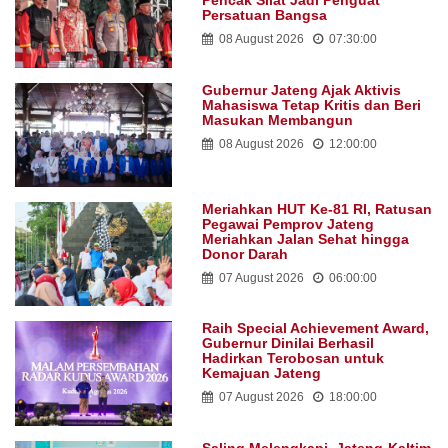
Pencak Silat Jadi Penguat
Persatuan Bangsa
08 August 2026
07:30:00
Gubernur Jateng Ajak Aktivis
Mahasiswa Tetap Kritis dan Beri
Masukan Membangun
08 August 2026
12:00:00
Meriahkan HUT Ke-81 RI, Ratusan
Pegawai Pemprov Jateng
Meriahkan Jalan Sehat hingga
Donor Darah
07 August 2026
06:00:00
Raih Special Achievement Award,
Gubernur Dinilai Berhasil
Hadirkan Terobosan untuk
Kemajuan Jateng
07 August 2026
18:00:00
Saling Melengkapi, Jateng-Kaltim