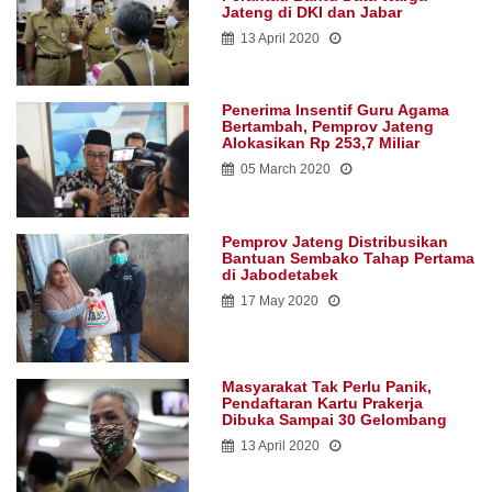
Jateng di DKI dan Jabar
13 April 2020
Penerima Insentif Guru Agama
Bertambah, Pemprov Jateng
Alokasikan Rp 253,7 Miliar
05 March 2020
Pemprov Jateng Distribusikan
Bantuan Sembako Tahap Pertama
di Jabodetabek
17 May 2020
Masyarakat Tak Perlu Panik,
Pendaftaran Kartu Prakerja
Dibuka Sampai 30 Gelombang
13 April 2020