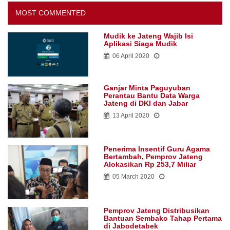
MOST COMMENTED
Mudik ke Jateng Wajib Isi
Aplikasi Siaga Mudik
06 April 2020
Ganjar Minta Paguyuban
Perantau Bantu Data Warga
Jateng di DKI dan Jabar
13 April 2020
Penerima Insentif Guru Agama
Bertambah, Pemprov Jateng
Alokasikan Rp 253,7 Miliar
05 March 2020
Pemprov Jateng Distribusikan
Bantuan Sembako Tahap Pertama
di Jabodetabek