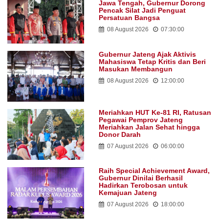
Jawa Tengah, Gubernur Dorong
Pencak Silat Jadi Penguat
Persatuan Bangsa
08 August 2026
07:30:00
Gubernur Jateng Ajak Aktivis
Mahasiswa Tetap Kritis dan Beri
Masukan Membangun
08 August 2026
12:00:00
Meriahkan HUT Ke-81 RI, Ratusan
Pegawai Pemprov Jateng
Meriahkan Jalan Sehat hingga
Donor Darah
07 August 2026
06:00:00
Raih Special Achievement Award,
Gubernur Dinilai Berhasil
Hadirkan Terobosan untuk
Kemajuan Jateng
07 August 2026
18:00:00