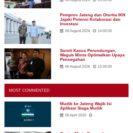
Pemprov Jateng dan Otorita IKN
Jajaki Potensi Kolaborasi dan
Investasi
06 August 2026
14:00:00
Soroti Kasus Perundungan,
Wagub Minta Optimalkan Upaya
Pencegahan
06 August 2026
15:00:00
MOST COMMENTED
Mudik ke Jateng Wajib Isi
Aplikasi Siaga Mudik
06 April 2020