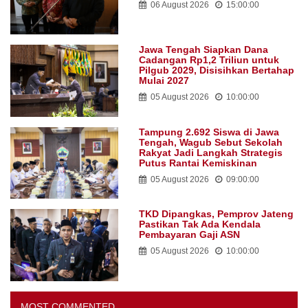
06 August 2026
15:00:00
Jawa Tengah Siapkan Dana
Cadangan Rp1,2 Triliun untuk
Pilgub 2029, Disisihkan Bertahap
Mulai 2027
05 August 2026
10:00:00
Tampung 2.692 Siswa di Jawa
Tengah, Wagub Sebut Sekolah
Rakyat Jadi Langkah Strategis
Putus Rantai Kemiskinan
05 August 2026
09:00:00
TKD Dipangkas, Pemprov Jateng
Pastikan Tak Ada Kendala
Pembayaran Gaji ASN
05 August 2026
10:00:00
MOST COMMENTED