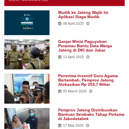
Mudik ke Jateng Wajib Isi
Aplikasi Siaga Mudik
06 April 2020
Ganjar Minta Paguyuban
Perantau Bantu Data Warga
Jateng di DKI dan Jabar
13 April 2020
Penerima Insentif Guru Agama
Bertambah, Pemprov Jateng
Alokasikan Rp 253,7 Miliar
05 March 2020
Pemprov Jateng Distribusikan
Bantuan Sembako Tahap Pertama
di Jabodetabek
17 May 2020