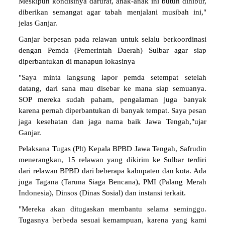
Meskipun kondisinya darurat, anak-anak ini butuh dihibur,
diberikan semangat agar tabah menjalani musibah ini,"
jelas Ganjar.
Ganjar berpesan pada relawan untuk selalu berkoordinasi
dengan Pemda (Pemerintah Daerah) Sulbar agar siap
diperbantukan di manapun lokasinya
"Saya minta langsung lapor pemda setempat setelah
datang, dari sana mau disebar ke mana siap semuanya.
SOP mereka sudah paham, pengalaman juga banyak
karena pernah diperbantukan di banyak tempat. Saya pesan
jaga kesehatan dan jaga nama baik Jawa Tengah,"ujar
Ganjar.
Pelaksana Tugas (Plt) Kepala BPBD Jawa Tengah, Safrudin
menerangkan, 15 relawan yang dikirim ke Sulbar terdiri
dari relawan BPBD dari beberapa kabupaten dan kota. Ada
juga Tagana (Taruna Siaga Bencana), PMI (Palang Merah
Indonesia), Dinsos (Dinas Sosial) dan instansi terkait.
"Mereka akan ditugaskan membantu selama seminggu.
Tugasnya berbeda sesuai kemampuan, karena yang kami