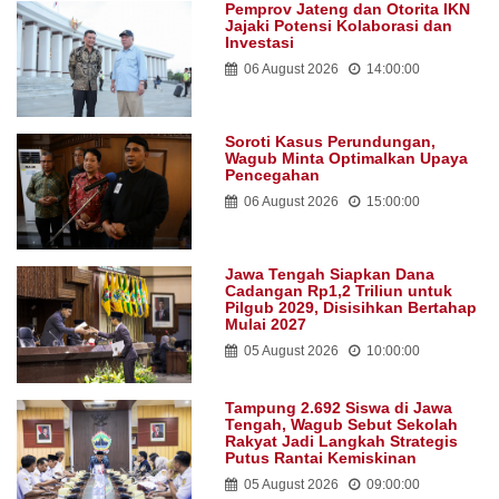
Pemprov Jateng dan Otorita IKN
Jajaki Potensi Kolaborasi dan
Investasi
06 August 2026
14:00:00
Soroti Kasus Perundungan,
Wagub Minta Optimalkan Upaya
Pencegahan
06 August 2026
15:00:00
Jawa Tengah Siapkan Dana
Cadangan Rp1,2 Triliun untuk
Pilgub 2029, Disisihkan Bertahap
Mulai 2027
05 August 2026
10:00:00
Tampung 2.692 Siswa di Jawa
Tengah, Wagub Sebut Sekolah
Rakyat Jadi Langkah Strategis
Putus Rantai Kemiskinan
05 August 2026
09:00:00