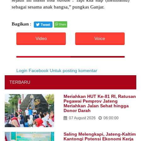
sejauh ini masih bisa
handle
. Tapi kita siap (membantu)
sebagai sesama anak bangsa,” pungkas Ganjar.
Bagikan
:
Video
Voice
Login Facebook Untuk posting komentar
TERBARU
Meriahkan HUT Ke-81 RI, Ratusan
Pegawai Pemprov Jateng
Meriahkan Jalan Sehat hingga
Donor Darah
07 August 2026
06:00:00
Saling Melengkapi, Jateng-Kaltim
Kantongi Potensi Ekonomi Kerja