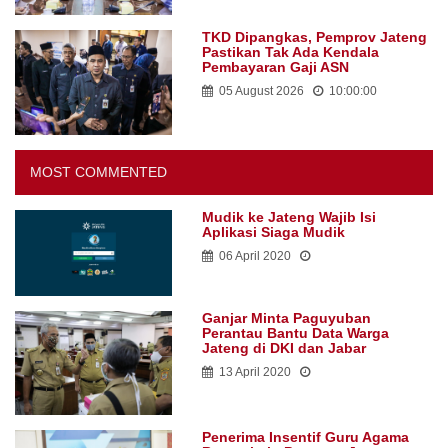
TKD Dipangkas, Pemprov Jateng
Pastikan Tak Ada Kendala
Pembayaran Gaji ASN
05 August 2026
10:00:00
MOST COMMENTED
Mudik ke Jateng Wajib Isi
Aplikasi Siaga Mudik
06 April 2020
Ganjar Minta Paguyuban
Perantau Bantu Data Warga
Jateng di DKI dan Jabar
13 April 2020
Penerima Insentif Guru Agama