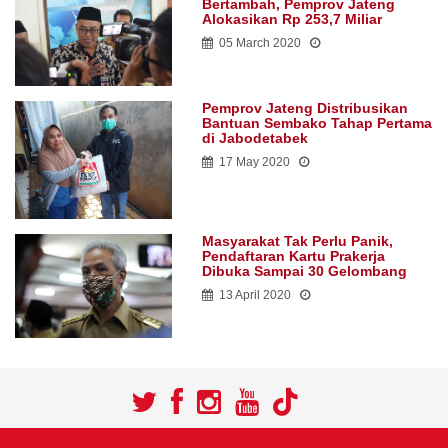
Bertambah, Pemprov Jateng
Alokasikan Rp 253,7 Miliar
05 March 2020
Pemprov Jateng Distribusikan
Bantuan Sembako Tahap Pertama
di Jabodetabek
17 May 2020
Masyarakat Tak Perlu Panik,
Pendaftaran Kartu Prakerja
Dibuka Sampai 30 Gelombang
13 April 2020