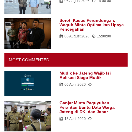
06 August 2026
14:00:00
Soroti Kasus Perundungan,
Wagub Minta Optimalkan Upaya
Pencegahan
06 August 2026
15:00:00
MOST COMMENTED
Mudik ke Jateng Wajib Isi
Aplikasi Siaga Mudik
06 April 2020
Ganjar Minta Paguyuban
Perantau Bantu Data Warga
Jateng di DKI dan Jabar
13 April 2020