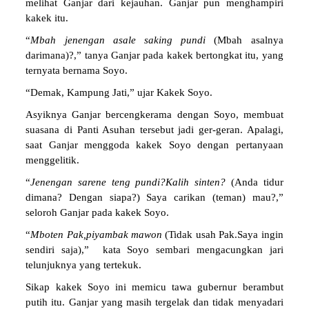
melihat Ganjar dari kejauhan. Ganjar pun menghampiri
kakek itu.
“
Mbah jenengan asale saking pundi
(Mbah asalnya
darimana)?,” tanya Ganjar pada kakek bertongkat itu, yang
ternyata bernama Soyo.
“Demak, Kampung Jati,” ujar Kakek Soyo.
Asyiknya Ganjar bercengkerama dengan Soyo, membuat
suasana di Panti Asuhan tersebut jadi ger-geran. Apalagi,
saat Ganjar menggoda kakek Soyo dengan pertanyaan
menggelitik.
“
Jenengan sarene teng pundi?Kalih sinten?
(Anda tidur
dimana? Dengan siapa?) Saya carikan (teman) mau?,”
seloroh Ganjar pada kakek Soyo.
“
Mboten Pak,piyambak mawon
(Tidak usah Pak.Saya ingin
sendiri saja),” kata Soyo sembari mengacungkan jari
telunjuknya yang tertekuk.
Sikap kakek Soyo ini memicu tawa gubernur berambut
putih itu. Ganjar yang masih tergelak dan tidak menyadari