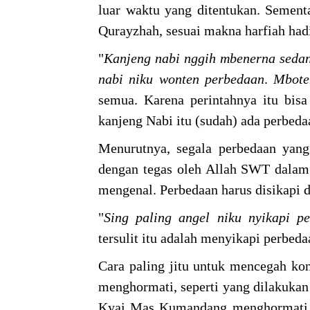
luar waktu yang ditentukan. Sement
Qurayzhah, sesuai makna harfiah hadi
"
Kanjeng
nabi
nggih
mbenerna
seda
nabi
niku
wonten
perbedaan
.
Mbote
semua. Karena perintahnya itu bisa
kanjeng Nabi itu (sudah) ada perbeda
Menurutnya, segala perbedaan yang
dengan tegas oleh Allah SWT dalam 
mengenal. Perbedaan harus disikapi
"
Sing
paling
angel
niku
nyikapi
pe
tersulit itu adalah menyikapi perbed
Cara paling jitu untuk mencegah ko
menghormati, seperti yang dilakuka
Kyai Mas Kumandang menghormati S