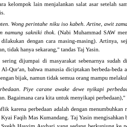
ara kelompok lain menjalankan salat asar setelah s
s.
nten
.
Wong
perintahe
niku
iso
kabeh
.
Artine
,
awit
zam
n
namung
sakniki
thok
. (Nabi Muhammad SAW mem
 dilakukan dengan cara masing-masing). Artinya, s
an, tidak hanya sekarang," tandas Taj Yasin.
 sering dijumpai di masyarakat sebenarnya sudah d
Al-Qur'an, bahwa manusia diciptakan berbeda-beda a
 dengan bijak, namun tidak semua orang mampu melaku
rbedaan
.
Piye
carane
awake
dewe
nyikapi
perbeda
aan. Bagaimana cara kita untuk menyikapi perbedaan),"
nflik karena perbedaan adalah dengan menumbuhkan r
n Kyai Faqih Mas Kumandang. Taj Yasin mengisahkan
yekh Hasyim Asyhari yang sedang berkunjung ke p