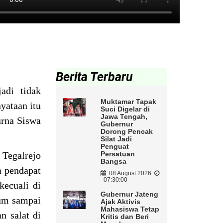
Berita Terbaru
adi tidak
Muktamar Tapak
yataan itu
Suci Digelar di
Jawa Tengah,
urna Siswa
Gubernur
Dorong Pencak
Silat Jadi
Penguat
 Tegalrejo
Persatuan
Bangsa
a pendapat
08 August 2026
07:30:00
kecuali di
Gubernur Jateng
lum sampai
Ajak Aktivis
Mahasiswa Tetap
n salat di
Kritis dan Beri