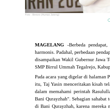
Foto : Bintoro (Humas Jateng)
MAGELANG
-Berbeda pendapat, 
harmonis. Padahal, perbedaan penda
disampaikan Wakil Gubernur Jawa T
SMP Birrul Ummah Tegalrejo, Kabup
Pada acara yang digelar di halaman 
itu, Taj Yasin menceritakan kisah te
dalam memahami perintah Rasululla
Bani Qurayzhah". Sebagian sahabat 
di Bani Qurayzhah, karena mereka m