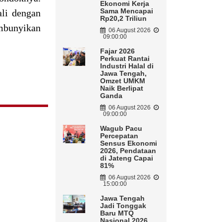
Ekonomi Kerja
Sama Mencapai
ali dengan
Rp20,2 Triliun
mbunyikan
06 August 2026
09:00:00
Fajar 2026
Perkuat Rantai
Industri Halal di
Jawa Tengah,
Omzet UMKM
Naik Berlipat
Ganda
06 August 2026
09:00:00
Wagub Pacu
Percepatan
Sensus Ekonomi
2026, Pendataan
di Jateng Capai
81%
06 August 2026
15:00:00
Jawa Tengah
Jadi Tonggak
Baru MTQ
Nasional 2026,