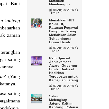
Masukan
ampai Bani
Membangun
08 August 2026
12:00:00
an
kanjeng
Meriahkan HUT
Ke-81 RI,
benarkan
Ratusan Pegawai
Pemprov Jateng
ejak zaman
Meriahkan Jalan
Sehat hingga
Donor Darah
07 August 2026
iterangkan
06:00:00
Raih Special
gar saling
Achievement
Award, Gubernur
kannya.
Dinilai Berhasil
Hadirkan
an
? (Yang
Terobosan untuk
Kemajuan Jateng
 katanya.
07 August 2026
18:00:00
asa saling
Saling
Melengkapi,
 bagaimana
Jateng-Kaltim
Kantongi Potensi
ondoknya.