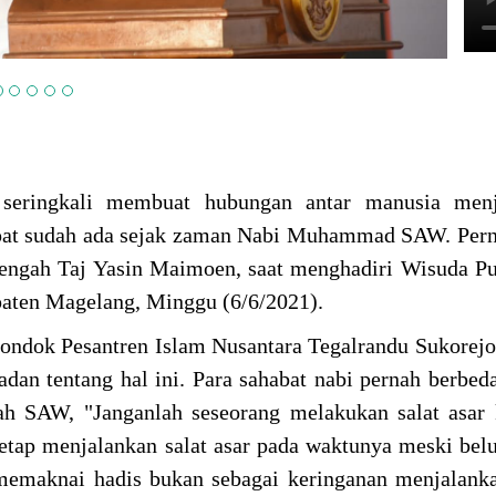
seringkali membuat hubungan antar manusia menj
pat sudah ada sejak zaman Nabi Muhammad SAW. Pern
engah Taj Yasin Maimoen, saat menghadiri Wisuda P
aten Magelang, Minggu (6/6/2021).
Pondok Pesantren Islam Nusantara Tegalrandu Sukorejo
ladan tentang hal ini. Para sahabat nabi pernah berbed
h SAW, "Janganlah seseorang melakukan salat asar 
tetap menjalankan salat asar pada waktunya meski be
emaknai hadis bukan sebagai keringanan menjalanka