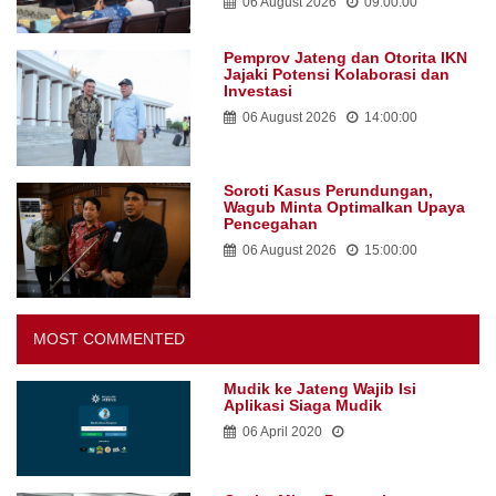
06 August 2026
09:00:00
Pemprov Jateng dan Otorita IKN
Jajaki Potensi Kolaborasi dan
Investasi
06 August 2026
14:00:00
Soroti Kasus Perundungan,
Wagub Minta Optimalkan Upaya
Pencegahan
06 August 2026
15:00:00
MOST COMMENTED
Mudik ke Jateng Wajib Isi
Aplikasi Siaga Mudik
06 April 2020