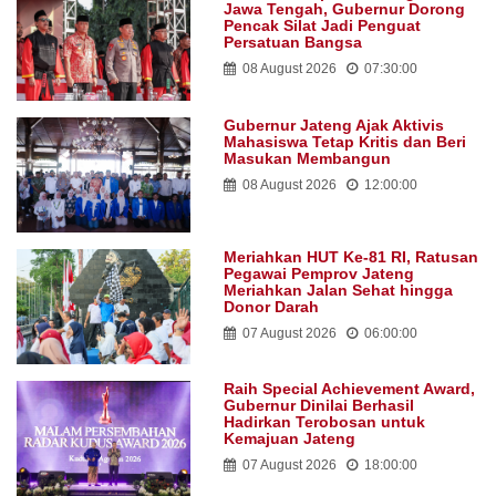
Jawa Tengah, Gubernur Dorong
Pencak Silat Jadi Penguat
Persatuan Bangsa
08 August 2026
07:30:00
Gubernur Jateng Ajak Aktivis
Mahasiswa Tetap Kritis dan Beri
Masukan Membangun
08 August 2026
12:00:00
Meriahkan HUT Ke-81 RI, Ratusan
Pegawai Pemprov Jateng
Meriahkan Jalan Sehat hingga
Donor Darah
07 August 2026
06:00:00
Raih Special Achievement Award,
Gubernur Dinilai Berhasil
Hadirkan Terobosan untuk
Kemajuan Jateng
07 August 2026
18:00:00