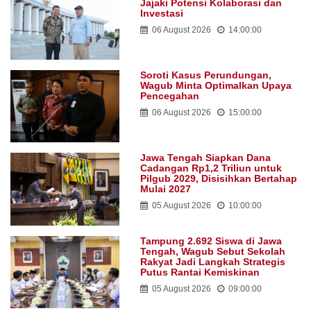
Jajaki Potensi Kolaborasi dan
Investasi
06 August 2026
14:00:00
Soroti Kasus Perundungan,
Wagub Minta Optimalkan Upaya
Pencegahan
06 August 2026
15:00:00
Jawa Tengah Siapkan Dana
Cadangan Rp1,2 Triliun untuk
Pilgub 2029, Disisihkan Bertahap
Mulai 2027
05 August 2026
10:00:00
Tampung 2.692 Siswa di Jawa
Tengah, Wagub Sebut Sekolah
Rakyat Jadi Langkah Strategis
Putus Rantai Kemiskinan
05 August 2026
09:00:00