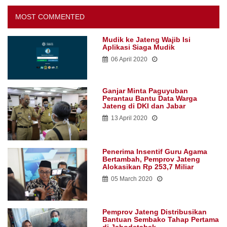
MOST COMMENTED
Mudik ke Jateng Wajib Isi
Aplikasi Siaga Mudik
06 April 2020
Ganjar Minta Paguyuban
Perantau Bantu Data Warga
Jateng di DKI dan Jabar
13 April 2020
Penerima Insentif Guru Agama
Bertambah, Pemprov Jateng
Alokasikan Rp 253,7 Miliar
05 March 2020
Pemprov Jateng Distribusikan
Bantuan Sembako Tahap Pertama