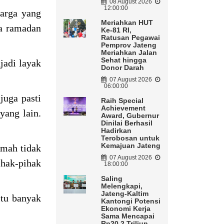
08 August 2026
12:00:00
warga yang
Meriahkan HUT
ma ramadan
Ke-81 RI,
Ratusan Pegawai
Pemprov Jateng
Meriahkan Jalan
Sehat hingga
jadi layak
Donor Darah
07 August 2026
06:00:00
juga pasti
Raih Special
Achievement
yang lain.
Award, Gubernur
Dinilai Berhasil
Hadirkan
Terobosan untuk
Kemajuan Jateng
umah tidak
07 August 2026
ihak-pihak
18:00:00
Saling
Melengkapi,
Jateng-Kaltim
itu banyak
Kantongi Potensi
Ekonomi Kerja
Sama Mencapai
Rp20,2 Triliun