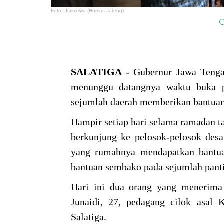
Foto : Istimewa (Humas Jateng)
SALATIGA
- Gubernur Jawa Tenga
menunggu datangnya waktu buka p
sejumlah daerah memberikan bantua
Hampir setiap hari selama ramadan t
berkunjung ke pelosok-pelosok des
yang rumahnya mendapatkan bantua
bantuan sembako pada sejumlah pant
Hari ini dua orang yang menerima
Junaidi, 27, pedagang cilok asal
Salatiga.