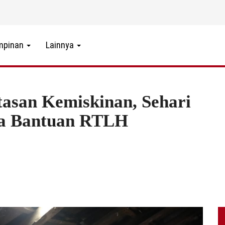
mpinan
Lainnya
tasan Kemiskinan, Sehari
ua Bantuan RTLH
5