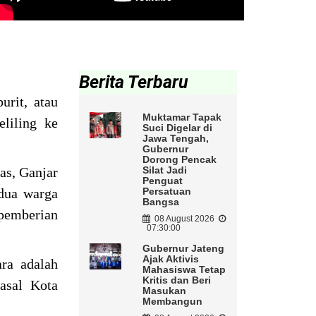
Berita Terbaru
urit, atau
Muktamar Tapak
liling ke
Suci Digelar di
Jawa Tengah,
Gubernur
Dorong Pencak
as, Ganjar
Silat Jadi
Penguat
dua warga
Persatuan
Bangsa
pemberian
08 August 2026
07:30:00
Gubernur Jateng
Ajak Aktivis
ra adalah
Mahasiswa Tetap
Kritis dan Beri
asal Kota
Masukan
Membangun