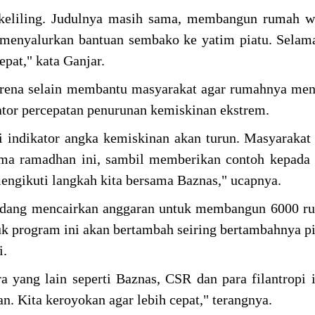
i keliling. Judulnya masih sama, membangun rumah 
n menyalurkan bantuan sembako ke yatim piatu. Sela
cepat," kata Ganjar.
rena selain membantu masyarakat agar rumahnya men
kator percepatan penurunan kemiskinan ekstrem.
 indikator angka kemiskinan akan turun. Masyarakat 
ma ramadhan ini, sambil memberikan contoh kepada 
mengikuti langkah kita bersama Baznas," ucapnya.
sedang mencairkan anggaran untuk membangun 6000 r
uk program ini akan bertambah seiring bertambahnya p
i.
 yang lain seperti Baznas, CSR dan para filantropi 
an. Kita keroyokan agar lebih cepat," terangnya.