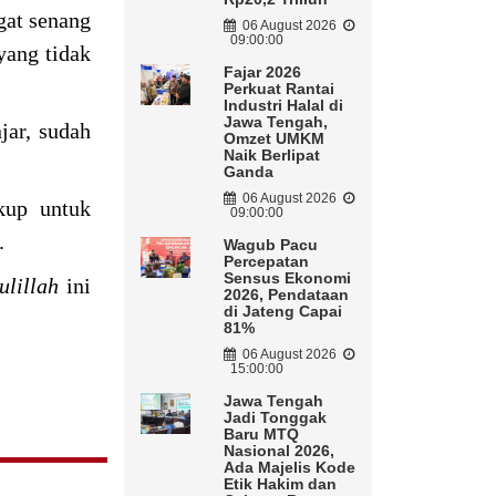
gat senang
06 August 2026
09:00:00
yang tidak
Fajar 2026
Perkuat Rantai
Industri Halal di
Jawa Tengah,
jar, sudah
Omzet UMKM
Naik Berlipat
Ganda
06 August 2026
kup untuk
09:00:00
n.
Wagub Pacu
Percepatan
Sensus Ekonomi
ulillah
ini
2026, Pendataan
di Jateng Capai
81%
06 August 2026
15:00:00
Jawa Tengah
Jadi Tonggak
Baru MTQ
Nasional 2026,
Ada Majelis Kode
Etik Hakim dan