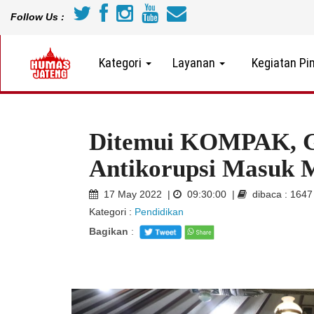
Follow Us :
Kategori
Layanan
Kegiatan Pi
Ditemui KOMPAK, G
Antikorupsi Masuk M
17 May 2022 |
09:30:00 |
dibaca : 164
Kategori :
Pendidikan
Bagikan
: