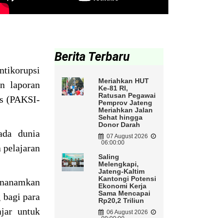
Berita Terbaru
tikorupsi
Meriahkan HUT
n laporan
Ke-81 RI,
Ratusan Pegawai
as (PAKSI-
Pemprov Jateng
Meriahkan Jalan
Sehat hingga
Donor Darah
da dunia
07 August 2026
06:00:00
 pelajaran
Saling
Melengkapi,
Jateng-Kaltim
Kantongi Potensi
enanamkan
Ekonomi Kerja
Sama Mencapai
 bagi para
Rp20,2 Triliun
jar untuk
06 August 2026