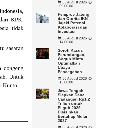
06 August 2026
09:00:00
Indonesia,
Pemprov Jateng
 dari KPK.
dan Otorita IKN
Jajaki Potensi
sia tidak
Kolaborasi dan
Investasi
06 August 2026
14:00:00
tu sasaran
Soroti Kasus
Perundungan,
Wagub Minta
Optimalkan
ba dongeng
Upaya
Pencegahan
lah. Untuk
06 August 2026
15:00:00
r Kunto.
Jawa Tengah
Siapkan Dana
Cadangan Rp1,2
Triliun untuk
Pilgub 2029,
Disisihkan
Bertahap Mulai
2027
05 August 2026