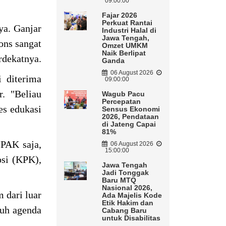
09:00:00
Fajar 2026
Perkuat Rantai
ya. Ganjar
Industri Halal di
Jawa Tengah,
ons sangat
Omzet UMKM
Naik Berlipat
rdekatnya.
Ganda
06 August 2026
 diterima
09:00:00
. "Beliau
Wagub Pacu
Percepatan
es edukasi
Sensus Ekonomi
2026, Pendataan
di Jateng Capai
81%
PAK saja,
06 August 2026
15:00:00
psi (KPK),
Jawa Tengah
Jadi Tonggak
Baru MTQ
Nasional 2026,
m dari luar
Ada Majelis Kode
Etik Hakim dan
ruh agenda
Cabang Baru
untuk Disabilitas