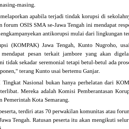
 masing-masing.
melaporkan apabila terjadi tindak korupsi di sekolahn
n forum OSIS SMA se-Jawa Tengah ini mendapat resp
 mengkampanyekan antikorupsi mulai dari lingkungan te
upsi (KOMPAK) Jawa Tengah, Kunto Nugroho, usai
endapat pesan terkait jambore yang akan digelar
i tidak sekadar seremonial tetapi betul-betul ada pros
mponen," terang Kunto usai bertemu Ganjar.
 Tingkat Nasional bukan hanya perhelatan dari KOM
 terlibat. Mereka adalah Komisi Pemberantasan Koru
an Pemerintah Kota Semarang.
peserta, terdiri atas 70 perwakilan komunitas atau foru
Jawa Tengah. Ratusan peserta itu akan mengikuti selu
i.