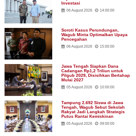
Investasi
06 August 2026
14:00:00
Soroti Kasus Perundungan,
Wagub Minta Optimalkan Upaya
Pencegahan
06 August 2026
15:00:00
Jawa Tengah Siapkan Dana
Cadangan Rp1,2 Triliun untuk
Pilgub 2029, Disisihkan Bertahap
Mulai 2027
05 August 2026
10:00:00
Tampung 2.692 Siswa di Jawa
Tengah, Wagub Sebut Sekolah
Rakyat Jadi Langkah Strategis
Putus Rantai Kemiskinan
05 August 2026
09:00:00