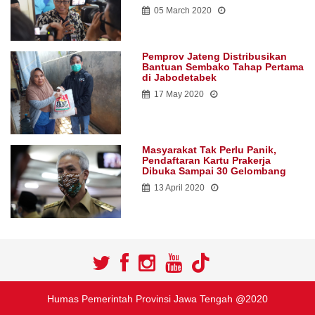
05 March 2020
Pemprov Jateng Distribusikan
Bantuan Sembako Tahap Pertama
di Jabodetabek
17 May 2020
Masyarakat Tak Perlu Panik,
Pendaftaran Kartu Prakerja
Dibuka Sampai 30 Gelombang
13 April 2020
Humas Pemerintah Provinsi Jawa Tengah @2020