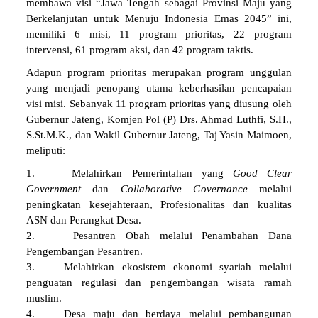
membawa visi “Jawa Tengah sebagai Provinsi Maju yang
Berkelanjutan untuk Menuju Indonesia Emas 2045” ini,
memiliki 6 misi, 11 program prioritas, 22 program
intervensi, 61 program aksi, dan 42 program taktis.
Adapun program prioritas merupakan program unggulan
yang menjadi penopang utama keberhasilan pencapaian
visi misi. Sebanyak 11 program prioritas yang diusung oleh
Gubernur Jateng, Komjen Pol (P) Drs. Ahmad Luthfi, S.H.,
S.St.M.K., dan Wakil Gubernur Jateng, Taj Yasin Maimoen,
meliputi:
1. Melahirkan Pemerintahan yang
Good Clear
Government
dan
Collaborative Governance
melalui
peningkatan kesejahteraan, Profesionalitas dan kualitas
ASN dan Perangkat Desa.
2. Pesantren Obah melalui Penambahan Dana
Pengembangan Pesantren.
3. Melahirkan ekosistem ekonomi syariah melalui
penguatan regulasi dan pengembangan wisata ramah
muslim.
4. Desa maju dan berdaya melalui pembangunan