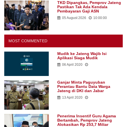
TKD Dipangkas, Pemprov Jateng
Pastikan Tak Ada Kendala
Pembayaran Gaji ASN
05 August 2026
10:00:00
MOST COMMENTED
Mudik ke Jateng Wajib Isi
Aplikasi Siaga Mudik
06 April 2020
Ganjar Minta Paguyuban
Perantau Bantu Data Warga
Jateng di DKI dan Jabar
13 April 2020
Penerima Insentif Guru Agama
Bertambah, Pemprov Jateng
Alokasikan Rp 253,7 Miliar